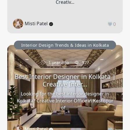
Creativ...
Misti Patel
0
Interior Design Trends & Ideas in Kolkata
1 year ago
577
Best Interior Designer in Kolkata |
Creative Inter...
Looking for the best interior designer in
Kolkata? Creative Interior Office in Kestopur
of...
Misti Patel
0