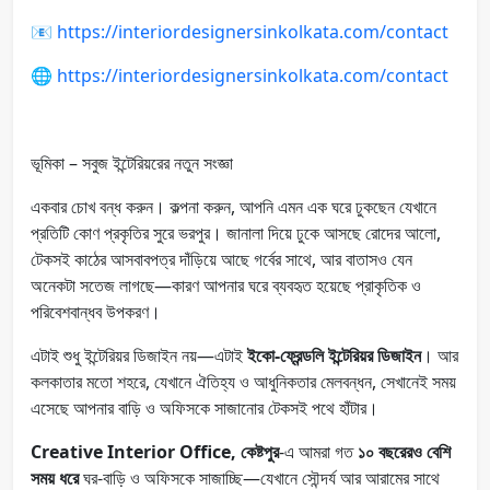
📧
https://interiordesignersinkolkata.com/contact
🌐
https://interiordesignersinkolkata.com/contact
ভূমিকা – সবুজ ইন্টেরিয়রের নতুন সংজ্ঞা
একবার চোখ বন্ধ করুন। কল্পনা করুন, আপনি এমন এক ঘরে ঢুকছেন যেখানে
প্রতিটি কোণ প্রকৃতির সুরে ভরপুর। জানালা দিয়ে ঢুকে আসছে রোদের আলো,
টেকসই কাঠের আসবাবপত্র দাঁড়িয়ে আছে গর্বের সাথে, আর বাতাসও যেন
অনেকটা সতেজ লাগছে—কারণ আপনার ঘরে ব্যবহৃত হয়েছে প্রাকৃতিক ও
পরিবেশবান্ধব উপকরণ।
এটাই শুধু ইন্টেরিয়র ডিজাইন নয়—এটাই
ইকো-ফ্রেন্ডলি ইন্টেরিয়র ডিজাইন
। আর
কলকাতার মতো শহরে, যেখানে ঐতিহ্য ও আধুনিকতার মেলবন্ধন, সেখানেই সময়
এসেছে আপনার বাড়ি ও অফিসকে সাজানোর টেকসই পথে হাঁটার।
Creative Interior Office, কেষ্টপুর
-এ আমরা গত
১০ বছরেরও বেশি
সময় ধরে
ঘর-বাড়ি ও অফিসকে সাজাচ্ছি—যেখানে সৌন্দর্য আর আরামের সাথে