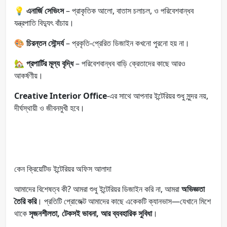
💡
এনার্জি সেভিংস
– প্রাকৃতিক আলো, বাতাস চলাচল, ও পরিবেশবান্ধব
যন্ত্রপাতি বিদ্যুৎ বাঁচায়।
🎨
চিরন্তন সৌন্দর্য
– প্রকৃতি-প্রেরিত ডিজাইন কখনো পুরনো হয় না।
🏡
প্রপার্টির মূল্য বৃদ্ধি
– পরিবেশবান্ধব বাড়ি ক্রেতাদের কাছে আরও
আকর্ষণীয়।
Creative Interior Office
-এর সাথে আপনার ইন্টেরিয়র শুধু সুন্দর নয়,
দীর্ঘস্থায়ী ও জীবনমুখী হবে।
কেন ক্রিয়েটিভ ইন্টেরিয়র অফিস আলাদা
আমাদের বিশেষত্ব কী? আমরা শুধু ইন্টেরিয়র ডিজাইন করি না, আমরা
অভিজ্ঞতা
তৈরি করি
। প্রতিটি প্রোজেক্ট আমাদের কাছে একেকটি ক্যানভাস—যেখানে মিশে
থাকে
সৃজনশীলতা, টেকসই ভাবনা, আর ব্যবহারিক সুবিধা
।