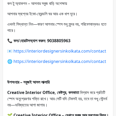
কল টু অ্যাকশন – আপনার সবুজ বাড়ি অপেক্ষায়
আপনার স্বপ্নের ইকো-ফ্রেন্ডলি ঘর আর এক ধাপ দূরে।
এখনই সিদ্ধান্ত নিন—কারণ আপনার স্পেস শুধু সুন্দর নয়, পরিবেশবান্ধবও হতে
পারে।
📞
কল/হোয়াটসঅ্যাপ করুন: 9038805963
📧
https://interiordesignersinkolkata.com/contact
🌐
https://interiordesignersinkolkata.com/contact
উপসংহার – সবুজই আসল লাক্সারি
Creative Interior Office, কেষ্টপুর, কলকাতা
বিশ্বাস করে প্রতিটি
স্পেস অনুপ্রেরণার শক্তি রাখে। আর সেটি যদি টেকসই হয়, তবে তা শুধু সৌন্দর্য
নয়—ভবিষ্যতের আশা জাগায়।
🌱
Creative Interior Office – যেখানে সবুজ আর স্বপ্নের মিলন।