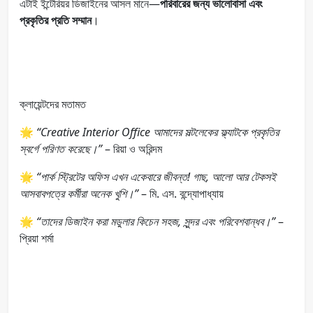
এটাই ইন্টেরিয়র ডিজাইনের আসল মানে—
পরিবারের জন্য ভালোবাসা এবং
প্রকৃতির প্রতি সম্মান
।
ক্লায়েন্টদের মতামত
🌟
“Creative Interior Office আমাদের সল্টলেকের ফ্ল্যাটকে প্রকৃতির
স্বর্গে পরিণত করেছে।”
– রিয়া ও অরিন্দম
🌟
“পার্ক স্ট্রিটের অফিস এখন একেবারে জীবন্ত! গাছ, আলো আর টেকসই
আসবাবপত্রে কর্মীরা অনেক খুশি।”
– মি. এস. বন্দ্যোপাধ্যায়
🌟
“তাদের ডিজাইন করা মডুলার কিচেন সহজ, সুন্দর এবং পরিবেশবান্ধব।”
–
প্রিয়া শর্মা