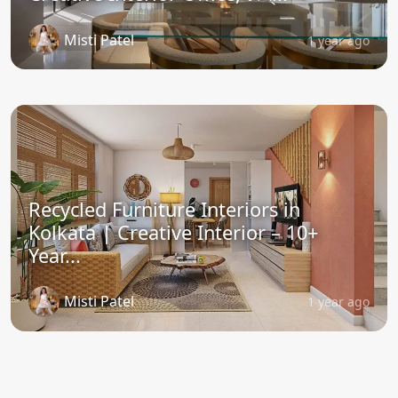
Misti Patel
1 year ago
Recycled Furniture Interiors in
Kolkata | Creative Interior – 10+
Year...
Misti Patel
1 year ago