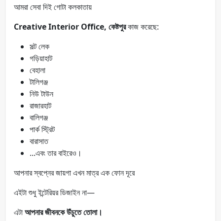
আমরা সেবা দিই গোটা কলকাতায়
Creative Interior Office, কেষ্টপুর
কাজ করেছে:
সল্ট লেক
গড়িয়াহাট
বেহালা
টালিগঞ্জ
নিউ টাউন
রাজারহাট
বালিগঞ্জ
পার্ক স্ট্রিট
বারাসাত
...এবং তার বাইরেও।
আপনার স্বপ্নের জায়গা এখন মাত্র এক ফোন দূরে
এইটা শুধু ইন্টেরিয়র ডিজাইন না—
এটা
আপনার জীবনকে উঁচুতে তোলা।