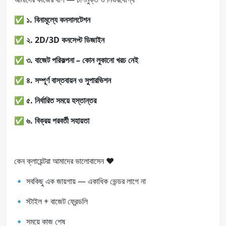
✅
১. বিনামূল্যে কনসালটেশন
✅
২. 2D/3D কনসেপ্ট ডিজাইন
✅
৩. বাজেট পরিকল্পনা – কোন লুকানো খরচ নেই
✅
৪. সম্পূর্ণ বাস্তবায়ন ও সুপারভিশন
✅
৫. নির্ধারিত সময়ে হস্তান্তর
✅
৬. বিক্রয় পরবর্তী সহায়তা
কেন ক্লায়েন্টরা আমাদের ভালোবাসেন ❤️
🔹 সবকিছু এক জায়গায় — একাধিক ভেন্ডর লাগে না
🔹 স্টাইল + বাজেট ফ্রেন্ডলি
🔹 সময়ে কাজ শেষ