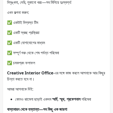
বিশৃঙ্খলা, দেরি, লুকানো খরচ—সব মিলিয়ে দুঃস্বপ্ন!
এখন কল্পনা করুন:
✅ একটাই বিশ্বস্ত টিম
✅ একটি স্বচ্ছ প্রক্রিয়া
✅ একটি যোগাযোগের মাধ্যম
✅ সম্পূর্ণ শুরু থেকে শেষ পর্যন্ত পরিষেবা
✅ চমকপ্রদ ফলাফল
Creative Interior Office
-এর সঙ্গে কাজ করলে আপনাকে আর কিছুর
চিন্তা করতে হবে না।
আমরা আপনাকে দিই:
কোনও ঝামেলা ছাড়াই একদম
স্মার্ট, স্মুথ, প্রফেশনাল
পরিষেবা
বাস্তবায়ন থেকে হস্তান্ত—সব কিছু এক জায়গা