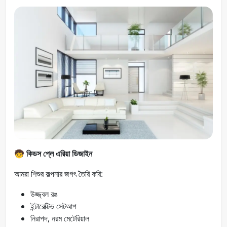
🧒
কিডস প্লে এরিয়া ডিজাইন
আমরা শিশুর কল্পনার জগৎ তৈরি করি:
উজ্জ্বল রঙ
ইন্টারেক্টিভ সেটআপ
নিরাপদ, নরম মেটেরিয়াল