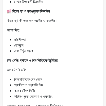
শেখার উপযোগী ডিজাইন
💒
বিয়ের হল ও ব্যাঙ্কুয়েট ডিজাইন
বিয়ের স্থানটা হতে হবে স্মরণীয় ও রাজকীয়।
আমরা দিই:
রুচিশীলতা
রোম্যান্স
এবং নিখুঁত ফ্লো
🎮
গেমিং ক্যাফে ও থিম-ভিত্তিক ইন্টেরিয়র
আমরা তৈরি করি:
ফিউচারিস্টিক গেম জোন
অ্যানিমে ও ফ্যান্টাসি থিম
কমফোর্টেবল সিটিং
সাউন্ড-প্রুফ সেটআপ ও ওয়্যারিং
আমাদের কাজের ধাপ — চাপমুক্ত ও নির্ভরযোগ্য