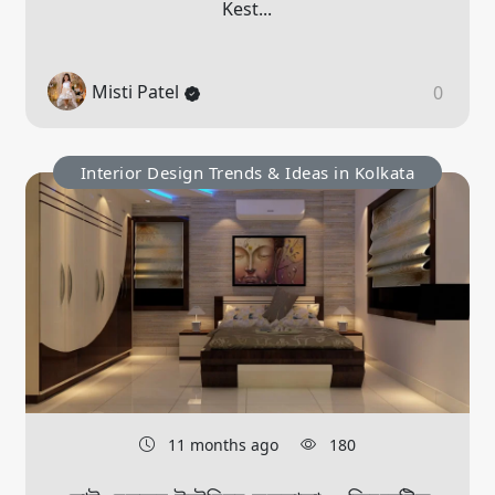
Kest...
Misti Patel
0
Interior Design Trends & Ideas in Kolkata
11 months ago
180