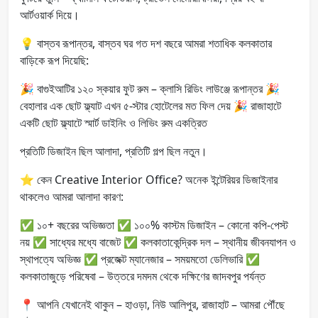
আর্টওয়ার্ক দিয়ে।
💡 বাস্তব রূপান্তর, বাস্তব ঘর গত দশ বছরে আমরা শতাধিক কলকাতার
বাড়িকে রূপ দিয়েছি:
🎉 বাগুইআটির ১২০ স্কয়ার ফুট রুম – ক্লাসি রিডিং লাউঞ্জে রূপান্তর 🎉
বেহালার এক ছোট ফ্ল্যাট এখন ৫-স্টার হোটেলের মত ফিল দেয় 🎉 রাজাহাটে
একটি ছোট ফ্ল্যাটে স্মার্ট ডাইনিং ও লিভিং রুম একত্রিত
প্রতিটি ডিজাইন ছিল আলাদা, প্রতিটি গল্প ছিল নতুন।
⭐ কেন Creative Interior Office? অনেক ইন্টেরিয়র ডিজাইনার
থাকলেও আমরা আলাদা কারণ:
✅ ১০+ বছরের অভিজ্ঞতা ✅ ১০০% কাস্টম ডিজাইন – কোনো কপি-পেস্ট
নয় ✅ সাধ্যের মধ্যে বাজেট ✅ কলকাতাকেন্দ্রিক দল – স্থানীয় জীবনযাপন ও
স্থাপত্যে অভিজ্ঞ ✅ প্রজেক্ট ম্যানেজার – সময়মতো ডেলিভারি ✅
কলকাতাজুড়ে পরিষেবা – উত্তরে দমদম থেকে দক্ষিণের জাদবপুর পর্যন্ত
📍 আপনি যেখানেই থাকুন – হাওড়া, নিউ আলিপুর, রাজাহাট – আমরা পৌঁছে