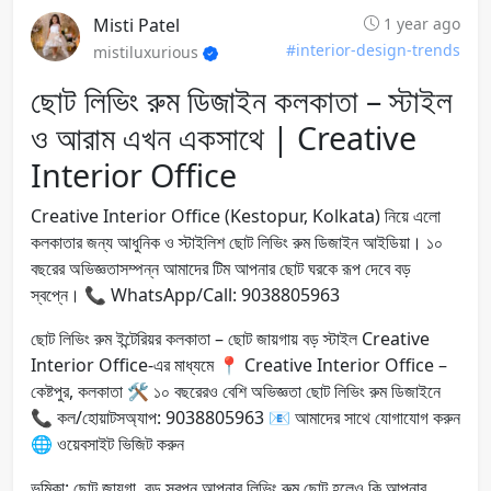
Misti Patel
1 year ago
#interior-design-trends
mistiluxurious
ছোট লিভিং রুম ডিজাইন কলকাতা – স্টাইল
ও আরাম এখন একসাথে | Creative
Interior Office
Creative Interior Office (Kestopur, Kolkata) নিয়ে এলো
কলকাতার জন্য আধুনিক ও স্টাইলিশ ছোট লিভিং রুম ডিজাইন আইডিয়া। ১০
বছরের অভিজ্ঞতাসম্পন্ন আমাদের টিম আপনার ছোট ঘরকে রূপ দেবে বড়
স্বপ্নে। 📞 WhatsApp/Call: 9038805963
ছোট লিভিং রুম ইন্টেরিয়র কলকাতা – ছোট জায়গায় বড় স্টাইল Creative
Interior Office-এর মাধ্যমে 📍 Creative Interior Office –
কেষ্টপুর, কলকাতা 🛠️ ১০ বছরেরও বেশি অভিজ্ঞতা ছোট লিভিং রুম ডিজাইনে
📞 কল/হোয়াটসঅ্যাপ: 9038805963 📧 আমাদের সাথে যোগাযোগ করুন
🌐 ওয়েবসাইট ভিজিট করুন
ভূমিকা: ছোট জায়গা, বড় স্বপ্ন আপনার লিভিং রুম ছোট হলেও কি আপনার