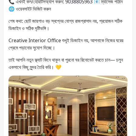
📞 এখনই কল/হোয়াটসঅ্যাপ করুন: 9038805963 📧 ম্যাসেজ পাঠান
🌐 ওয়েবসাইট ভিজিট করুন
শেষ কথা: ছোট জায়গাও বড় স্বপ্নের যোগ্য রাজপ্রাসাদ নয়, প্রয়োজন সঠিক
ডিজাইন ও সঠিক দৃষ্টিভঙ্গি।
Creative Interior Office শুধুই ডিজাইন নয়, আপনাকে নিজের ঘরের
প্রেমে পড়ানোর সুযোগ দিচ্ছে।
তাই আপনি নতুন ফ্ল্যাট কিনে থাকুন বা পুরনো ঘর রিনোভেট করতে চান— চলুন
একসাথে কিছু সুন্দর তৈরি করি। 💛