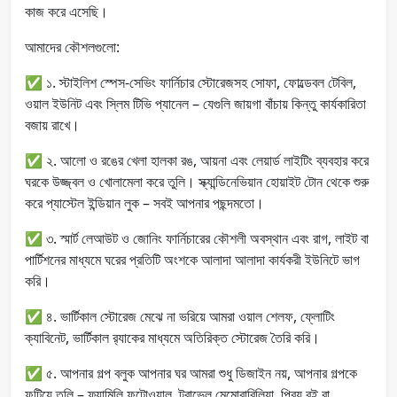
কাজ করে এসেছি।
আমাদের কৌশলগুলো:
✅ ১. স্টাইলিশ স্পেস-সেভিং ফার্নিচার স্টোরেজসহ সোফা, ফোল্ডেবল টেবিল,
ওয়াল ইউনিট এবং স্লিম টিভি প্যানেল – যেগুলি জায়গা বাঁচায় কিন্তু কার্যকারিতা
বজায় রাখে।
✅ ২. আলো ও রঙের খেলা হালকা রঙ, আয়না এবং লেয়ার্ড লাইটিং ব্যবহার করে
ঘরকে উজ্জ্বল ও খোলামেলা করে তুলি। স্ক্যান্ডিনেভিয়ান হোয়াইট টোন থেকে শুরু
করে প্যাস্টেল ইন্ডিয়ান লুক – সবই আপনার পছন্দমতো।
✅ ৩. স্মার্ট লেআউট ও জোনিং ফার্নিচারের কৌশলী অবস্থান এবং রাগ, লাইট বা
পার্টিশনের মাধ্যমে ঘরের প্রতিটি অংশকে আলাদা আলাদা কার্যকরী ইউনিটে ভাগ
করি।
✅ ৪. ভার্টিকাল স্টোরেজ মেঝে না ভরিয়ে আমরা ওয়াল শেলফ, ফ্লোটিং
ক্যাবিনেট, ভার্টিকাল র‍্যাকের মাধ্যমে অতিরিক্ত স্টোরেজ তৈরি করি।
✅ ৫. আপনার গল্প বলুক আপনার ঘর আমরা শুধু ডিজাইন নয়, আপনার গল্পকে
ফুটিয়ে তুলি – ফ্যামিলি ফটোওয়াল, ট্রাভেল মেমোরাবিলিয়া, প্রিয় বই বা