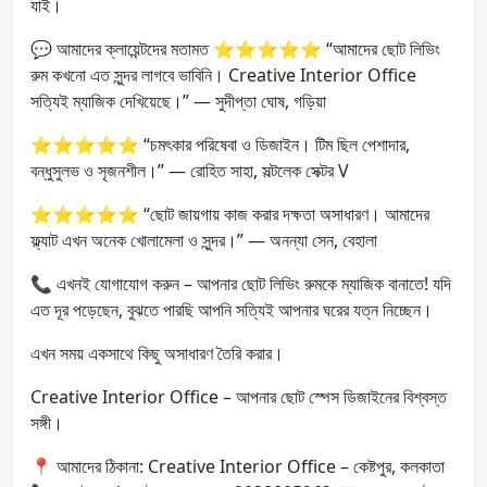
যাই।
💬 আমাদের ক্লায়েন্টদের মতামত ⭐⭐⭐⭐⭐ “আমাদের ছোট লিভিং
রুম কখনো এত সুন্দর লাগবে ভাবিনি। Creative Interior Office
সত্যিই ম্যাজিক দেখিয়েছে।” — সুদীপ্তা ঘোষ, গড়িয়া
⭐⭐⭐⭐⭐ “চমৎকার পরিষেবা ও ডিজাইন। টিম ছিল পেশাদার,
বন্ধুসুলভ ও সৃজনশীল।” — রোহিত সাহা, সল্টলেক সেক্টর V
⭐⭐⭐⭐⭐ “ছোট জায়গায় কাজ করার দক্ষতা অসাধারণ। আমাদের
ফ্ল্যাট এখন অনেক খোলামেলা ও সুন্দর।” — অনন্যা সেন, বেহালা
📞 এখনই যোগাযোগ করুন – আপনার ছোট লিভিং রুমকে ম্যাজিক বানাতে! যদি
এত দূর পড়েছেন, বুঝতে পারছি আপনি সত্যিই আপনার ঘরের যত্ন নিচ্ছেন।
এখন সময় একসাথে কিছু অসাধারণ তৈরি করার।
Creative Interior Office – আপনার ছোট স্পেস ডিজাইনের বিশ্বস্ত
সঙ্গী।
📍 আমাদের ঠিকানা: Creative Interior Office – কেষ্টপুর, কলকাতা