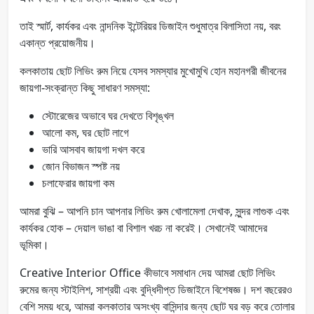
তাই স্মার্ট, কার্যকর এবং নান্দনিক ইন্টেরিয়র ডিজাইন শুধুমাত্র বিলাসিতা নয়, বরং
একান্ত প্রয়োজনীয়।
কলকাতায় ছোট লিভিং রুম নিয়ে যেসব সমস্যার মুখোমুখি হোন মহানগরী জীবনের
জায়গা-সংক্রান্ত কিছু সাধারণ সমস্যা:
স্টোরেজের অভাবে ঘর দেখতে বিশৃঙ্খল
আলো কম, ঘর ছোট লাগে
ভারি আসবাব জায়গা দখল করে
জোন বিভাজন স্পষ্ট নয়
চলাফেরার জায়গা কম
আমরা বুঝি – আপনি চান আপনার লিভিং রুম খোলামেলা দেখাক, সুন্দর লাগুক এবং
কার্যকর হোক – দেয়াল ভাঙা বা বিশাল খরচ না করেই। সেখানেই আমাদের
ভূমিকা।
Creative Interior Office কীভাবে সমাধান দেয় আমরা ছোট লিভিং
রুমের জন্য স্টাইলিশ, সাশ্রয়ী এবং বুদ্ধিদীপ্ত ডিজাইনে বিশেষজ্ঞ। দশ বছরেরও
বেশি সময় ধরে, আমরা কলকাতার অসংখ্য বাসিন্দার জন্য ছোট ঘর বড় করে তোলার