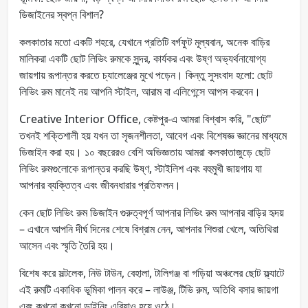
ডিজাইনের স্বপ্ন বিশাল?
কলকাতার মতো একটি শহরে, যেখানে প্রতিটি বর্গফুট মূল্যবান, অনেক বাড়ির
মালিকরা একটি ছোট লিভিং রুমকে সুন্দর, কার্যকর এবং উষ্ণ অভ্যর্থনাযোগ্য
জায়গায় রূপান্তর করতে চ্যালেঞ্জের মুখে পড়েন। কিন্তু সুসংবাদ হলো: ছোট
লিভিং রুম মানেই নয় আপনি স্টাইল, আরাম বা এলিগেন্সে আপস করবেন।
Creative Interior Office, কেষ্টপুর-এ আমরা বিশ্বাস করি, "ছোট"
তখনই শক্তিশালী হয় যখন তা সৃজনশীলতা, আবেগ এবং বিশেষজ্ঞ জ্ঞানের মাধ্যমে
ডিজাইন করা হয়। ১০ বছরেরও বেশি অভিজ্ঞতায় আমরা কলকাতাজুড়ে ছোট
লিভিং রুমগুলোকে রূপান্তর করছি উষ্ণ, স্টাইলিশ এবং বহুমুখী জায়গায় যা
আপনার ব্যক্তিত্ব এবং জীবনধারার প্রতিফলন।
কেন ছোট লিভিং রুম ডিজাইন গুরুত্বপূর্ণ আপনার লিভিং রুম আপনার বাড়ির হৃদয়
– এখানে আপনি দীর্ঘ দিনের শেষে বিশ্রাম নেন, আপনার শিশুরা খেলে, অতিথিরা
আসেন এবং স্মৃতি তৈরি হয়।
বিশেষ করে সল্টলেক, নিউ টাউন, বেহালা, টালিগঞ্জ বা গড়িয়া অঞ্চলের ছোট ফ্ল্যাটে
এই রুমটি একাধিক ভূমিকা পালন করে – লাউঞ্জ, টিভি রুম, অতিথি বসার জায়গা
এবং কখনো কখনো ডাইনিং এরিয়াও হয়ে ওঠে।