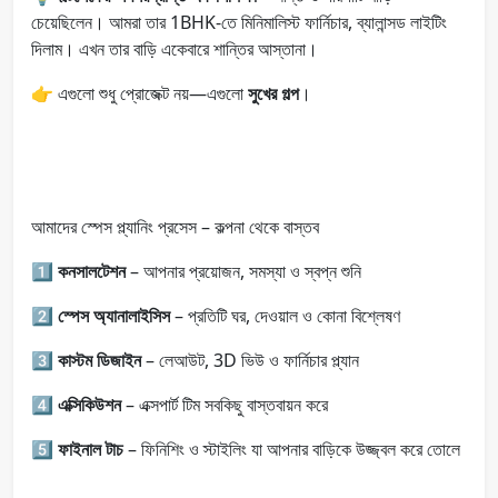
চেয়েছিলেন। আমরা তার 1BHK-তে মিনিমালিস্ট ফার্নিচার, ব্যালান্সড লাইটিং
দিলাম। এখন তার বাড়ি একেবারে শান্তির আস্তানা।
👉 এগুলো শুধু প্রোজেক্ট নয়—এগুলো
সুখের গল্প
।
আমাদের স্পেস প্ল্যানিং প্রসেস – কল্পনা থেকে বাস্তব
1️⃣
কনসালটেশন
– আপনার প্রয়োজন, সমস্যা ও স্বপ্ন শুনি
2️⃣
স্পেস অ্যানালাইসিস
– প্রতিটি ঘর, দেওয়াল ও কোনা বিশ্লেষণ
3️⃣
কাস্টম ডিজাইন
– লেআউট, 3D ভিউ ও ফার্নিচার প্ল্যান
4️⃣
এক্সিকিউশন
– এক্সপার্ট টিম সবকিছু বাস্তবায়ন করে
5️⃣
ফাইনাল টাচ
– ফিনিশিং ও স্টাইলিং যা আপনার বাড়িকে উজ্জ্বল করে তোলে