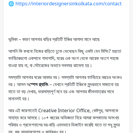
🌐
https://interiordesignersinkolkata.com/contact
ভূমিকা – কারণ আপনার বাড়ির প্রতিটি ইঞ্চির আলাদা মানে আছে
আপনি কি কখনো নিজের বাড়িতে ঢুকে ভেবেছেন কিছু একটা যেন মিসিং? হয়তো
ফার্নিচারগুলো একসাথে গাদাগাদি, ঘরের এক অংশ থেকে আরেক অংশে সহজে
যাওয়া যায় না, বা স্টোরেজের অভাবে সবসময় ঝামেলা হয়।
সমস্যাটা আপনার ঘরের আকার নয়। সমস্যাটা আপনার ফার্নিচারে খরচের অংকও
নয়। আসল স
স্পেস প্ল্যানিং
– যেখানে প্রতিটি ইঞ্চিকে সুন্দরভাবে সাজানো হয়
যাতে তা বড় দেখায়, ভারসাম্যপূর্ণ মনে হয় এবং আপনার জীবনযাত্রার সাথে
মানানসই হয়।
আর এই জায়গাতেই Creative Interior Office, কেষ্টপুর, আপনাকে
সাহায্য করে আসছে। ১০+ বছরের অভিজ্ঞতা নিয়ে আমরা কলকাতার অসংখ্য
পরিবার ও প্রফেশনালের ঘর-বাড়ি এমনভাবে ডিজাইন করেছি যাতে তা শুধু সুন্দর
নয়, বরং ব্যবহারযোগ্য ও কার্যকরও হয়।