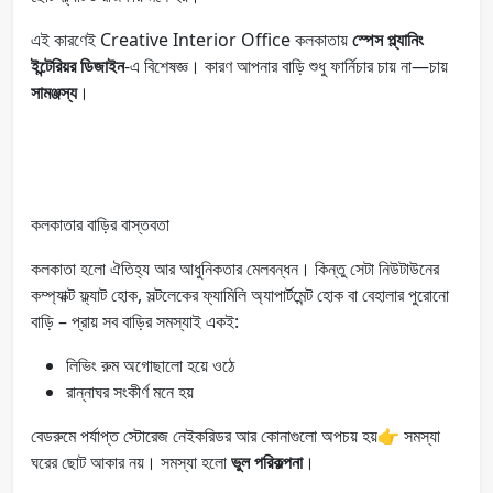
এই কারণেই Creative Interior Office কলকাতায়
স্পেস প্ল্যানিং
ইন্টেরিয়র ডিজাইন
-এ বিশেষজ্ঞ। কারণ আপনার বাড়ি শুধু ফার্নিচার চায় না—চায়
সামঞ্জস্য
।
কলকাতার বাড়ির বাস্তবতা
কলকাতা হলো ঐতিহ্য আর আধুনিকতার মেলবন্ধন। কিন্তু সেটা নিউটাউনের
কম্প্যাক্ট ফ্ল্যাট হোক, সল্টলেকের ফ্যামিলি অ্যাপার্টমেন্ট হোক বা বেহালার পুরোনো
বাড়ি – প্রায় সব বাড়ির সমস্যাই একই:
লিভিং রুম অগোছালো হয়ে ওঠে
রান্নাঘর সংকীর্ণ মনে হয়
বেডরুমে পর্যাপ্ত স্টোরেজ নেইকরিডর আর কোনাগুলো অপচয় হয়👉 সমস্যা
ঘরের ছোট আকার নয়। সমস্যা হলো
ভুল পরিকল্পনা
।