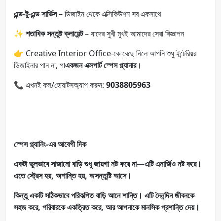
এন্ড-টু-এন্ড সার্ভিস
– ডিজাইন থেকে এক্সিকিউশন সব একসাথে
✨
শতাধিক সন্তুষ্ট ক্লায়েন্ট
– যাদের সুখী মুখই আমাদের সেরা বিজ্ঞাপন
👉 Creative Interior Office-কে বেছে নিলে আপনি শুধু ইন্টেরিয়র
ডিজাইনার পান না, পা
একজন এক্সপার্ট স্পেস প্ল্যানার
।
📞 এখনই কল/হোয়াটসঅ্যাপ করুন:
9038805963
স্পেস প্ল্যানিং-এর আবেগী দিক
একটা ভুলভাবে সাজানো বাড়ি শুধু জায়গা নষ্ট করে না—এটি এনার্জিও নষ্ট করে।
এতে স্ট্রেস হয়, অশান্তি হয়, অসন্তুষ্টি আসে।
কিন্তু একটি সঠিকভাবে পরিকল্পিত বাড়ি আনে শান্তি। এটি দৈনন্দিন জীবনকে
সহজ করে, পরিবারকে একত্রিত করে, আর আপনাকে মানসিক প্রশান্তি দেয়।