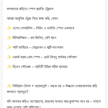
কলকাতার বাড়িতে স্পেস প্ল্যানিং ট্রেন্ডস
আমরা আধুনিক ট্রেন্ড নিয়ে কাজ করি, যেমন:
✨ ওপেন লেআউটস – লিভিং ও ডাইনিং স্পেস একসাথে
✨ মিনিমালিজম – কম জিনিস, বেশি মানে
✨ স্মার্ট ফার্নিচার – ফোল্ডেবল ও মাল্টি-ফাংশনাল
✨ ওয়ার্ক-ফ্রম-হোম স্পেস – ছোট কিন্তু কার্যকর সেটআপ
✨ হিডেন স্টোরেজ – প্রতিটি ইঞ্চির সঠিক ব্যবহার
✨ নিউট্রাল টোনস + অ্যাকসেন্ট – ঘরকে বড় ও উজ্জ্বল দেখায়আপনার বাড়ি
বদলাতে প্রস্তুত?
যদি আপনার বাড়িও অগোছালো, জায়গার অপচয় আর ক্র্যাম্পড মনে হয় – তাহলে
সময় এসেছে সেটা পাল্টানোর।