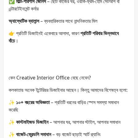
✅
মাল্টি-পারপাস জোনস
– ছোট কাজের ঘর, ওয়ার্ক-ফ্রম-হোম সেটআপ বা
এন্টারটেইনমেন্ট কর্নার
অ্যাস্থেটিক ব্যালান্স
– ব্যবহারিকতার সাথে নান্দনিকতার মিল
👉 প্রতিটি ডিজাইনই একেবারে আলাদা, কারণ
প্রতিটি পরিবার ভিন্নভাবে
বাঁচে
।
কেন Creative Interior Office বেছে নেবেন?
কলকাতায় অনেক ইন্টেরিয়র ডিজাইনার আছেন। কিন্তু আমাদের বিশেষত্ব হলো:
✨
১০+ বছরের অভিজ্ঞতা
– প্রতিটি ধরনের বাড়ির স্পেস সমস্যা সমাধান
করেছি
✨
কাস্টমাইজড ডিজাইন
– আপনার ঘর, আপনার স্টাইল, আপনার সমাধান
✨
বাজেট-ফ্রেন্ডলি সমাধান
– বড় বাজেট ছাড়াই স্মার্ট প্ল্যানিং