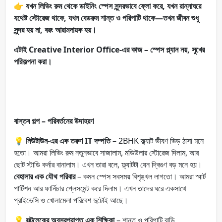
👉 যখন লিভিং রুম থেকে ডাইনিং স্পেস সুন্দরভাবে ফ্লো করে, যখন রান্নাঘরে
যথেষ্ট স্টোরেজ থাকে, যখন বেডরুম শান্ত ও পরিপাটি থাকে—তখন জীবন শুধু
সুন্দর হয় না, বরং আরামদায়ক হয়।
এটাই Creative Interior Office-এর কাজ – স্পেস প্ল্যান নয়, সুখের
পরিকল্পনা করা।
বাস্তব গল্প – পরিবর্তনের উদাহরণ
💡 নিউটাউন-এর এক তরুণ IT দম্পতি
– 2BHK ফ্ল্যাট ভীষণ ভিড় ঠাসা মনে
হতো। আমরা লিভিং রুম নতুনভাবে সাজালাম, মডিউলার স্টোরেজ দিলাম, আর
ছোট স্টাডি কর্নার বানালাম। এখন তারা বলে, ফ্ল্যাটটা যেন দ্বিগুণ বড় মনে হয়।
বেহালার এক যৌথ পরিবার
– কমন স্পেস সবসময় বিশৃঙ্খল লাগতো। আমরা স্মার্ট
পার্টিশন আর ফার্নিচার প্লেসমেন্ট করে দিলাম। এখন তাদের ঘরে একসাথে
প্রাইভেসি ও খোলামেলা পরিবেশ দুটোই আছে।
💡
সল্টলেকের অবসরপ্রাপ্ত এক শিক্ষিকা
– শান্ত ও পরিপাটি বাড়ি