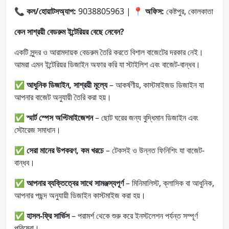
📞
কল/হোয়াটসঅ্যাপ:
9038805963 | 📍
অফিস:
কেষ্টপুর, কোলকাতা
কেন সাশ্রয়ী বেডরুম ইন্টেরিয়র বেছে নেবেন?
একটি সুন্দর ও আরামদায়ক বেডরুম তৈরি করতে বিশাল বাজেটের দরকার নেই।
আমরা এমন ইন্টেরিয়র ডিজাইন অফার করি যা স্টাইলিশ এবং বাজেট-বান্ধব।
✅
আধুনিক ডিজাইন, সাশ্রয়ী মূল্যে
– আকর্ষণীয়, কাস্টমাইজড ডিজাইন যা
আপনার বাজেট অনুযায়ী তৈরি করা হয়।
✅
স্মার্ট স্পেস অপ্টিমাইজেশন
– ছোট ঘরের জন্য বুদ্ধিমান ডিজাইন এবং
স্টোরেজ সমাধান।
✅
সেরা মানের উপকরণ, কম খরচে
– টেকসই ও উন্নত ফিনিশিং যা বাজেট-
বান্ধব।
✅
আপনার ব্যক্তিত্বের সাথে সামঞ্জস্যপূর্ণ
– মিনিমালিস্ট, ক্লাসিক বা আধুনিক,
আপনার পছন্দ অনুযায়ী ডিজাইন কাস্টমাইজ করা হয়।
✅
হাসল-ফ্রি সার্ভিস
– পরামর্শ থেকে শুরু করে ইনস্টলেশন পর্যন্ত সম্পূর্ণ
পরিষেবা।