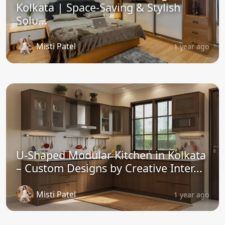
Kolkata | Space-Saving & Stylish
Solu...
Misti Patel
1 year ago
U-Shaped Modular Kitchen in Kolkata
– Custom Designs by Creative Inter...
Misti Patel
1 year ago