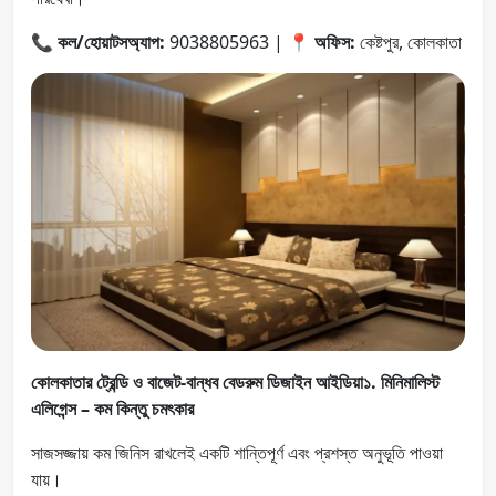
📞
কল/হোয়াটসঅ্যাপ:
9038805963 | 📍
অফিস:
কেষ্টপুর, কোলকাতা
কোলকাতার ট্রেন্ডি ও বাজেট-বান্ধব বেডরুম ডিজাইন আইডিয়া১. মিনিমালিস্ট
এলিগেন্স – কম কিন্তু চমৎকার
সাজসজ্জায় কম জিনিস রাখলেই একটি শান্তিপূর্ণ এবং প্রশস্ত অনুভূতি পাওয়া
যায়।