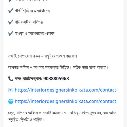
✔️ পার্ক স্ট্রিট ও এসপ্ল্যানেড
✔️ গড়িয়াহাট ও বালিগঞ্জ
✔️ হাওড়া ও আশেপাশের এলাকা
এখনই যোগাযোগ করুন – সমৃদ্ধির প্রথম পদক্ষেপ
আপনার অফিস = আপনার সাফল্যের ভিত্তি। সঠিক সময় হলো
আজই
।
📞
কল/হোয়াটসঅ্যাপ: 9038805963
📧
https://interiordesignersinkolkata.com/contact
🌐
https://interiordesignersinkolkata.com/contact
চলুন, আপনার অফিসকে সাজাই এমনভাবে—যা শুধু দেখতে সুন্দর নয়, বরং আনে
সমৃদ্ধি, স্থিতি ও শান্তি
।