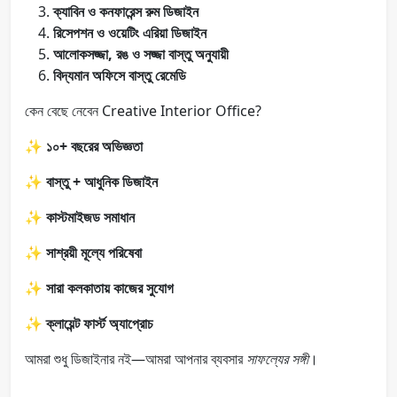
ক্যাবিন ও কনফারেন্স রুম ডিজাইন
রিসেপশন ও ওয়েটিং এরিয়া ডিজাইন
আলোকসজ্জা, রঙ ও সজ্জা বাস্তু অনুযায়ী
বিদ্যমান অফিসে বাস্তু রেমেডি
কেন বেছে নেবেন Creative Interior Office?
✨
১০+ বছরের অভিজ্ঞতা
✨
বাস্তু + আধুনিক ডিজাইন
✨
কাস্টমাইজড সমাধান
✨
সাশ্রয়ী মূল্যে পরিষেবা
✨
সারা কলকাতায় কাজের সুযোগ
✨
ক্লায়েন্ট ফার্স্ট অ্যাপ্রোচ
আমরা শুধু ডিজাইনার নই—আমরা আপনার ব্যবসার
সাফল্যের সঙ্গী
।