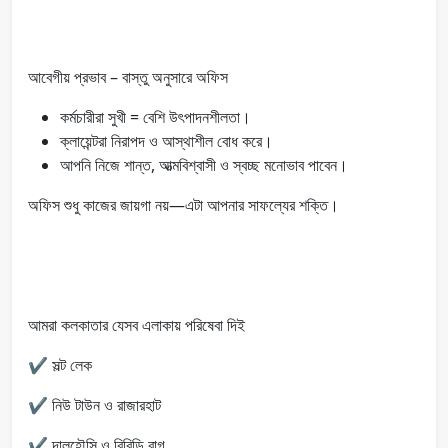
আবেগীয় প্রভাব – বাস্তু অনুসারে অফিস
কর্মচারীরা সুখী = বেশি উৎপাদনশীলতা।
ক্লায়েন্টরা নিরাপদ ও আস্থাশীল বোধ করে।
আপনি নিজে শান্ত, আত্মবিশ্বাসী ও স্বচ্ছ মনোভাব পাবেন।
অফিস শুধু কাজের জায়গা নয়—এটা আপনার সাফল্যের শক্তি।
আমরা কলকাতার যেসব এলাকায় পরিষেবা দিই
✔️ সল্ট লেক
✔️ নিউ টাউন ও রাজারহাট
✔️ দালহৌসি ও বিবিডি বাগ