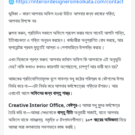
🌐
https://interiordesignersinkolkata.com/contact
ভূমিকা – কারণ আপনার অফিস হওয়া উচিত
আপনার জন্য কাজের শক্তি
,
আপনার বিপক্ষে নয়
কল্পনা করুন, প্রতিদিন সকালে অফিসে প্রবেশ করার সাথে সাথেই আপনি শান্তি,
ইতিবাচকতা ও শক্তি অনুভব করছেন। কর্মচারীরা অনুপ্রাণিত বোধ করছে, আর
ক্লায়েন্টরা প্রথম মুহূর্তেই আস্থা ও পেশাদারিত্ব উপলব্ধি করছে।
এখন নিজেকে প্রশ্ন করুন: আপনার বর্তমান অফিস কি আপনাকে এই অনুভূতি
দেয়? নাকি কখনও কখনও জায়গাটা অগোছালো, চাপপূর্ণ আর ভারী মনে হয়?
আজকের প্রতিযোগিতামূলক যুগে সাফল্য শুধু কঠোর পরিশ্রম বা কৌশলের উপর
নির্ভর করে না—এটা নির্ভর করে আপনার কর্মক্ষেত্রের
শক্তির উপরও
। আর
এখানেই আসে
অফিসের জন্য বাস্তু শাস্ত্র
।
Creative Interior Office, কেষ্টপুর
-এ আমরা শুধু সুন্দর কর্মক্ষেত্র
তৈরি করি না—আমরা সেগুলোকে
বাস্তু নীতি
অনুযায়ী সাজাই, যাতে আপনার
অফিসে থাকে
সামঞ্জস্য, সমৃদ্ধি ও উৎপাদনশীলতা
।
১০+ বছরের অভিজ্ঞতা
নিয়ে
আমরা সারা কলকাতায় সফলভাবে কাজ করছি।