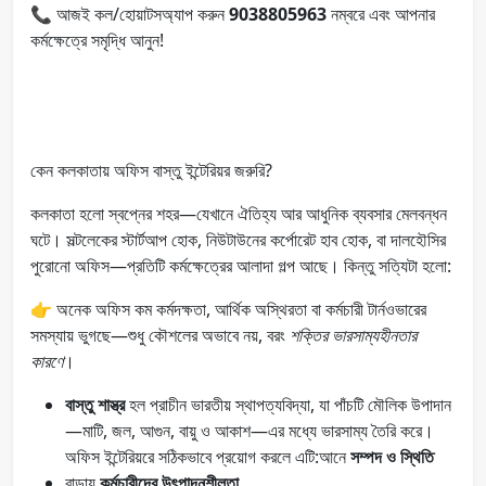
📞 আজই কল/হোয়াটসঅ্যাপ করুন
9038805963
নম্বরে এবং আপনার
কর্মক্ষেত্রে সমৃদ্ধি আনুন!
কেন কলকাতায় অফিস বাস্তু ইন্টেরিয়র জরুরি?
কলকাতা হলো স্বপ্নের শহর—যেখানে ঐতিহ্য আর আধুনিক ব্যবসার মেলবন্ধন
ঘটে। সল্টলেকের স্টার্টআপ হোক, নিউটাউনের কর্পোরেট হাব হোক, বা দালহৌসির
পুরোনো অফিস—প্রতিটি কর্মক্ষেত্রের আলাদা গল্প আছে। কিন্তু সত্যিটা হলো:
👉 অনেক অফিস কম কর্মদক্ষতা, আর্থিক অস্থিরতা বা কর্মচারী টার্নওভারের
সমস্যায় ভুগছে—শুধু কৌশলের অভাবে নয়, বরং
শক্তির ভারসাম্যহীনতার
কারণে
।
বাস্তু শাস্ত্র
হল প্রাচীন ভারতীয় স্থাপত্যবিদ্যা, যা পাঁচটি মৌলিক উপাদান
—মাটি, জল, আগুন, বায়ু ও আকাশ—এর মধ্যে ভারসাম্য তৈরি করে।
অফিস ইন্টেরিয়রে সঠিকভাবে প্রয়োগ করলে এটি:আনে
সম্পদ ও স্থিতি
বাড়ায়
কর্মচারীদের উৎপাদনশীলতা