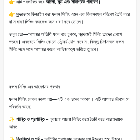
👉 এটি প্রভাবিত করে
আলো, মুড এবং সামগ্রিক পরিবেশ
।
👉 সুন্দরভাবে ডিজাইন করা ফলস সিলিং এমন এক বিলাসবহুল পরিবেশ তৈরি করে
যা সাধারণ লিভিং রুমকেও অসাধারণ করে তোলে।
ভাবুন তো—আপনার অতিথি যখন ঘরে ঢুকবে, প্রথমেই সিলিং তাদের চোখে
পড়বে। একঘেয়ে সিলিং কোনো সৌন্দর্য যোগ করে না, কিন্তু শিল্পসম্মত ফলস
সিলিং সঙ্গে সঙ্গে আপনার ঘরকে আভিজাত্যে ভরিয়ে তুলবে।
ফলস সিলিং-এর আবেগময় প্রভাব
ফলস সিলিং কেবল নকশা নয়—এটি একধরনের আবেগ। এটি আপনার জীবনে যে
পরিবর্তন আনে:
✨
শান্তি ও প্রশান্তি
– লুকানো আলো লিভিং রুমে তৈরি করে আরামদায়ক
আবহ।
✨
বিলাসিতা ও গর্ব
– অতিথির প্রশংসায় আপনার মুখ উজ্জ্বল হয়ে উঠবে।