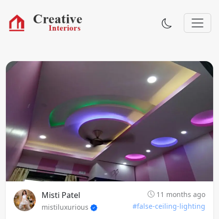
Misti Patel
11 months ago
#false-ceiling-lighting
mistiluxurious