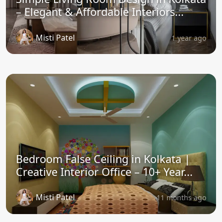
– Elegant & Affordable Interiors...
Misti Patel
1 year ago
Bedroom False Ceiling in Kolkata |
Creative Interior Office – 10+ Year...
Misti Patel
11 months ago