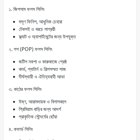
১. জিপসাম ফলস সিলিং
মসৃণ ফিনিশ, আধুনিক চেহারা
টেকসই ও খরচে সাশ্রয়ী
ফ্ল্যাট ও অ্যাপার্টমেন্টের জন্য উপযুক্ত
২. পপ (POP) ফলস সিলিং
জটিল নকশা ও কারুকাজে শ্রেষ্ঠ
কার্ভ, প্যাটার্ন ও শিল্পসম্মত সাজ
দীর্ঘস্থায়ী ও ঐতিহ্যবাহী আভা
৩. কাঠের ফলস সিলিং
উষ্ণ, আরামদায়ক ও বিলাসবহুল
প্রিমিয়াম বাড়ির জন্য আদর্শ
প্রাকৃতিক সৌন্দর্যের ছোঁয়া
৪. কফার্ড সিলিং