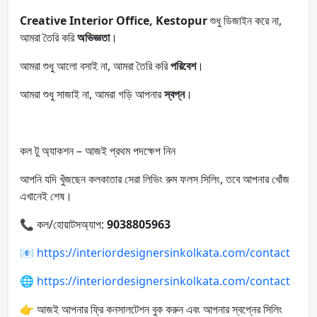
Creative Interior Office, Kestopur
শুধু ডিজাইন করে না,
আমরা তৈরি করি
অভিজ্ঞতা
।
আমরা শুধু আলো বসাই না, আমরা তৈরি করি
পরিবেশ
।
আমরা শুধু সাজাই না, আমরা গড়ি আপনার
স্বপ্ন
।
কল টু অ্যাকশন – আজই প্রথম পদক্ষেপ নিন
আপনি যদি খুঁজছেন কলকাতার সেরা লিভিং রুম ফলস সিলিং, তবে আপনার খোঁজ
এখানেই শেষ।
📞 কল/হোয়াটসঅ্যাপ:
9038805963
📧
https://interiordesignersinkolkata.com/contact
🌐
https://interiordesignersinkolkata.com/contact
👉 আজই আপনার ফ্রি কনসালটেশন বুক করুন এবং আপনার স্বপ্নের সিলিং