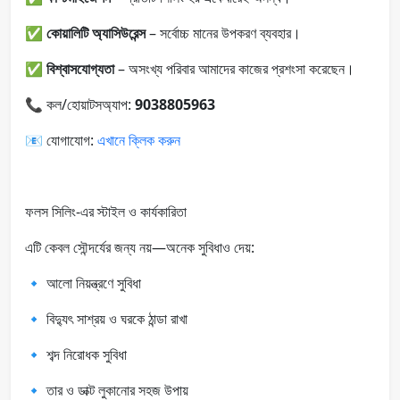
✅
কোয়ালিটি অ্যাসিউরেন্স
– সর্বোচ্চ মানের উপকরণ ব্যবহার।
✅
বিশ্বাসযোগ্যতা
– অসংখ্য পরিবার আমাদের কাজের প্রশংসা করেছেন।
📞 কল/হোয়াটসঅ্যাপ:
9038805963
📧 যোগাযোগ:
এখানে ক্লিক করুন
ফলস সিলিং-এর স্টাইল ও কার্যকারিতা
এটি কেবল সৌন্দর্যের জন্য নয়—অনেক সুবিধাও দেয়:
🔹 আলো নিয়ন্ত্রণে সুবিধা
🔹 বিদ্যুৎ সাশ্রয় ও ঘরকে ঠান্ডা রাখা
🔹 শব্দ নিরোধক সুবিধা
🔹 তার ও ডাক্ট লুকানোর সহজ উপায়