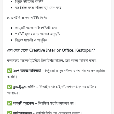
গ্রিড স্টাইলের প্যাটার্ন
বড় লিভিং রুমে আভিজাত্য যোগ করে
৫. এলইডি ও কভ লাইটিং সিলিং
জাদুকরী আলো পরিবেশ তৈরি করে
প্রতিটি মুডের জন্য আলাদা অনুভূতি
বিদ্যুৎ সাশ্রয়ী ও আধুনিক
কেন বেছে নেবেন Creative Interior Office, Kestopur?
কলকাতায় অনেক ইন্টেরিয়র ডিজাইনার আছেন, তবে আমরা আলাদা কারণ:
✅
১০+ বছরের অভিজ্ঞতা
– নিখুঁততা ও সৃজনশীলতায় শত শত ঘর রূপান্তরিত
করেছি।
✅
এন্ড-টু-এন্ড সার্ভিস
– ডিজাইন থেকে ইনস্টলেশন পর্যন্ত সব দায়িত্ব
আমাদের।
✅
সাশ্রয়ী প্যাকেজ
– বিলাসিতা মানেই ব্যয়বহুল নয়।
✅
কাস্টমাইজেশন
– প্রতিটি সিলিং হয় একেবারেই অনন্য।