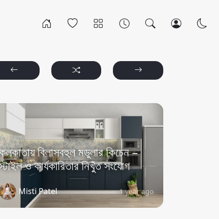
কলকাতায় বিলাসবহুল মডুলার কিচেন –
স্টাইল ও কার্যকারিতার নিখুঁত সংযোগ
Misti Patel
1 year ago