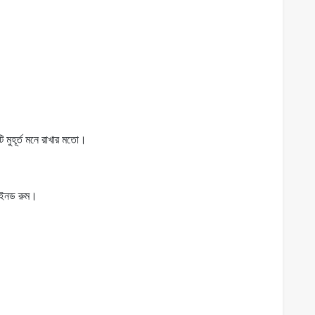
ি মুহূর্ত মনে রাখার মতো।
জাইনড রুম।