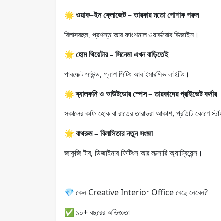
🌟
ওয়াক–ইন ক্লোজেট – তারকার মতো পোশাক পরুন
বিলাসবহুল, প্রশস্ত আর ফাংশনাল ওয়ার্ডরোব ডিজাইন।
🌟
হোম থিয়েটার – সিনেমা এখন বাড়িতেই
পারফেক্ট সাউন্ড, প্লাশ সিটিং আর ইমারসিভ লাইটিং।
🌟
ব্যালকনি ও আউটডোর স্পেস – তারকাদের প্রাইভেট কর্নার
সকালের কফি হোক বা রাতের তারাভরা আকাশ, প্রতিটি কোণে স্ট
🌟
বাথরুম – বিলাসিতার নতুন সংজ্ঞা
জাকুজি টাব, ডিজাইনার ফিটিংস আর লাক্সারি অ্যাম্বিয়েন্স।
💎 কেন Creative Interior Office বেছে নেবেন?
✅ ১০+ বছরের অভিজ্ঞতা