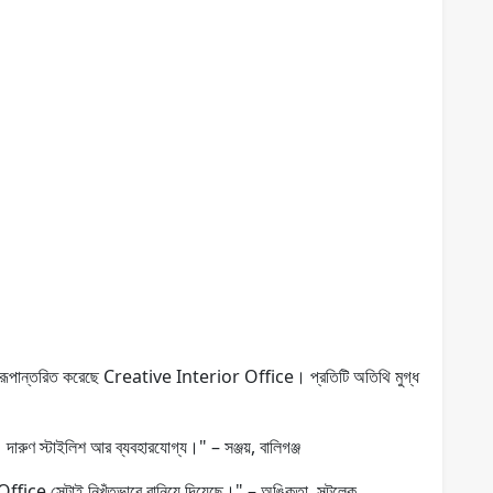
 রূপান্তরিত করেছে Creative Interior Office। প্রতিটি অতিথি মুগ্ধ
ারুণ স্টাইলিশ আর ব্যবহারযোগ্য।" – সঞ্জয়, বালিগঞ্জ
ce সেটাই নিখুঁতভাবে বানিয়ে দিয়েছে।" – অঙ্কিতা, সল্টলেক