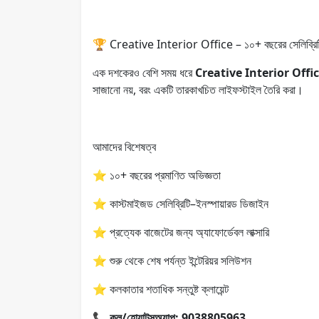
🏆 Creative Interior Office – ১০+ বছরের সেলিব্রিটি
এক দশকেরও বেশি সময় ধরে
Creative Interior Office, 
সাজানো নয়, বরং একটি তারকাখচিত লাইফস্টাইল তৈরি করা।
আমাদের বিশেষত্ব
⭐ ১০+ বছরের প্রমাণিত অভিজ্ঞতা
⭐ কাস্টমাইজড সেলিব্রিটি–ইনস্পায়ারড ডিজাইন
⭐ প্রত্যেক বাজেটের জন্য অ্যাফোর্ডেবল লাক্সারি
⭐ শুরু থেকে শেষ পর্যন্ত ইন্টেরিয়র সলিউশন
⭐ কলকাতার শতাধিক সন্তুষ্ট ক্লায়েন্ট
📞
কল/হোয়াটসঅ্যাপ: 9038805963