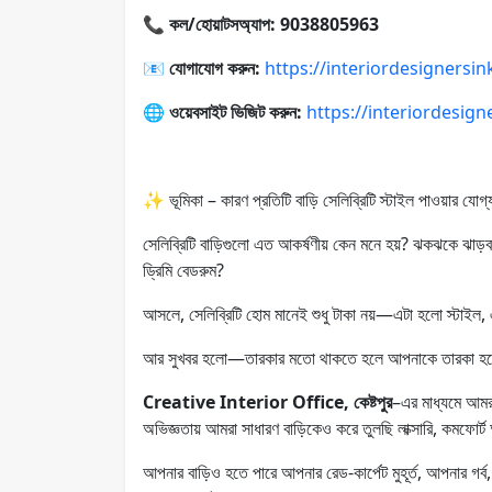
📞
কল/হোয়াটসঅ্যাপ: 9038805963
📧
যোগাযোগ করুন:
https://interiordesignersi
🌐
ওয়েবসাইট ভিজিট করুন:
https://interiordesig
✨ ভূমিকা – কারণ প্রতিটি বাড়ি সেলিব্রিটি স্টাইল পাওয়ার যোগ্
সেলিব্রিটি বাড়িগুলো এত আকর্ষণীয় কেন মনে হয়? ঝকঝকে ঝাড
ড্রিমি বেডরুম?
আসলে, সেলিব্রিটি হোম মানেই শুধু টাকা নয়—এটা হলো স্টাইল, এ
আর সুখবর হলো—তারকার মতো থাকতে হলে আপনাকে তারকা হত
Creative Interior Office, কেষ্টপুর
–এর মাধ্যমে আমরা
অভিজ্ঞতায় আমরা সাধারণ বাড়িকেও করে তুলছি লাক্সারি, কমফোর্ট
আপনার বাড়িও হতে পারে আপনার রেড-কার্পেট মুহূর্ত, আপনার গর