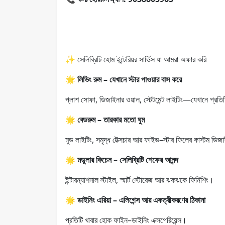
✨ সেলিব্রিটি হোম ইন্টেরিয়র সার্ভিস যা আমরা অফার করি
🌟
লিভিং রুম – যেখানে স্টার পাওয়ার বাস করে
প্লাশ সোফা, ডিজাইনার ওয়াল, স্টেটমেন্ট লাইটিং—যেখানে প্রতিট
🌟
বেডরুম – তারকার মতো ঘুম
মুড লাইটিং, সমৃদ্ধ টেক্সচার আর ফাইভ–স্টার ফিলের কাস্টম ডি
🌟
মডুলার কিচেন – সেলিব্রিটি শেফের আনন্দ
ইন্টারন্যাশনাল স্টাইল, স্মার্ট স্টোরেজ আর ঝকঝকে ফিনিশিং।
🌟
ডাইনিং এরিয়া – এলিগেন্স আর একত্রীকরণের ঠিকানা
প্রতিটি খাবার হোক ফাইন–ডাইনিং এক্সপেরিয়েন্স।