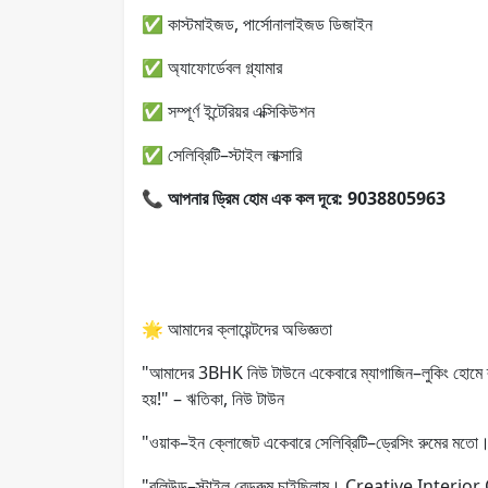
✅ কাস্টমাইজড, পার্সোনালাইজড ডিজাইন
✅ অ্যাফোর্ডেবল গ্ল্যামার
✅ সম্পূর্ণ ইন্টেরিয়র এক্সিকিউশন
✅ সেলিব্রিটি–স্টাইল লাক্সারি
📞
আপনার ড্রিম হোম এক কল দূরে: 9038805963
🌟 আমাদের ক্লায়েন্টদের অভিজ্ঞতা
"আমাদের 3BHK নিউ টাউনে একেবারে ম্যাগাজিন–লুকিং হোমে
হয়!" – ঋতিকা, নিউ টাউন
"ওয়াক–ইন ক্লোজেট একেবারে সেলিব্রিটি–ড্রেসিং রুমের মতো। দ
"বলিউড–স্টাইল বেডরুম চাইছিলাম। Creative Interior Offi