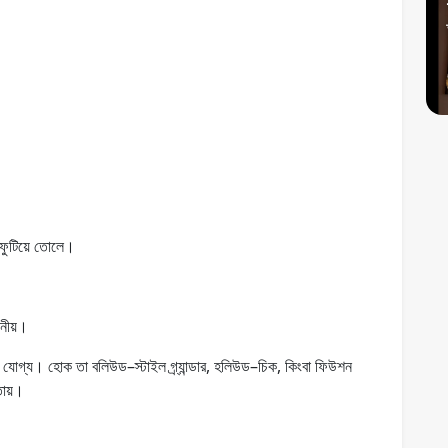
ফুটিয়ে তোলে।
নীয়।
ার যোগ্য। হোক তা বলিউড–স্টাইল গ্র্যান্ডার, হলিউড–চিক, কিংবা ফিউশন
ায়।