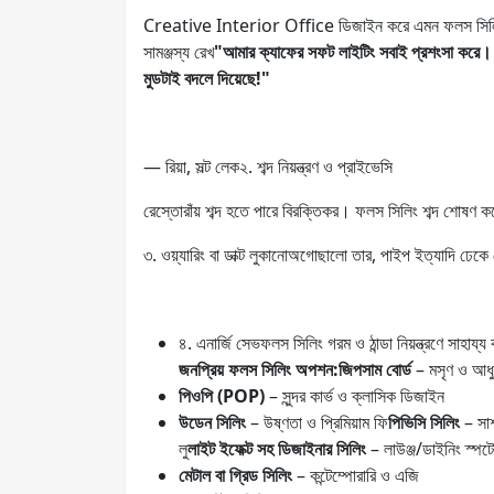
Creative Interior Office ডিজাইন করে এমন ফলস সিলিং যা আ
সামঞ্জস্য রেখ
"আমার ক্যাফের সফট লাইটিং সবাই প্রশংসা কর
মুডটাই বদলে দিয়েছে!"
— রিয়া, সল্ট লেক২. শব্দ নিয়ন্ত্রণ ও প্রাইভেসি
রেস্তোরাঁয় শব্দ হতে পারে বিরক্তিকর। ফলস সিলিং শব্দ শ
৩. ওয়্যারিং বা ডাক্ট লুকানোঅগোছালো তার, পাইপ ইত্যাদি ঢেকে 
৪. এনার্জি সেভফলস সিলিং গরম ও ঠান্ডা নিয়ন্ত্রণে সাহায
জনপ্রিয় ফলস সিলিং অপশন:জিপসাম বোর্ড
– মসৃণ ও আধ
পিওপি (POP)
– সুন্দর কার্ভ ও ক্লাসিক ডিজাইন
উডেন সিলিং
– উষ্ণতা ও প্রিমিয়াম ফি
পিভিসি সিলিং
– সাশ
লু
লাইট ইফেক্ট সহ ডিজাইনার সিলিং
– লাউঞ্জ/ডাইনিং স্পট
মেটাল বা গ্রিড সিলিং
– কন্টেম্পোরারি ও এজি