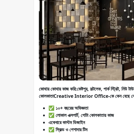
কোথায় কোথায় কাজ করি:কেষ্টপুর, সল্টলেক, পার্ক স্ট্রিট, নিউ টা
কোলকাতাCreative Interior Office-কে কেন বেছে ন
✅
১০+ বছরের অভিজ্ঞতা
✅ লোকাল এক্সপার্ট, গোটা কোলকাতায় কাজ
একেবারে কাস্টম ডিজাইন
✅ স্কিল্ড ও পেশাদার টিম