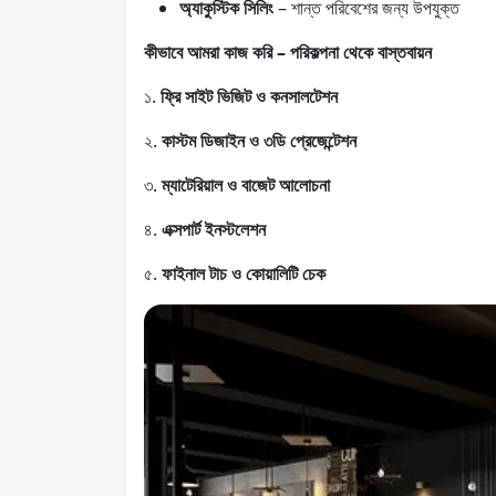
অ্যাকুস্টিক সিলিং
– শান্ত পরিবেশের জন্য উপযুক্ত
কীভাবে আমরা কাজ করি – পরিকল্পনা থেকে বাস্তবায়ন
১.
ফ্রি সাইট ভিজিট ও কনসালটেশন
২.
কাস্টম ডিজাইন ও ৩ডি প্রেজেন্টেশন
৩.
ম্যাটেরিয়াল ও বাজেট আলোচনা
৪.
এক্সপার্ট ইনস্টলেশন
৫.
ফাইনাল টাচ ও কোয়ালিটি চেক