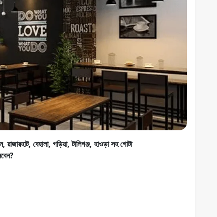
উন, রাজারহাট, বেহালা, গড়িয়া, টালিগঞ্জ, হাওড়া সহ গোটা
েবেন?