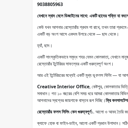
9038805963
যেখানে স্বাদ মেলে ডিজাইনের সাথে: একটি ছাদের শক্তি যা বদল
কেউ যখন আপনার রেস্তোরাঁয় প্রথম পা রাখে, তখন তারা প্রথ
একটি বড় অংশ আসে একদম উপরে থেকে — ছাদ থেকে।
হ্যাঁ, ছাদ।
একটি সাংস্কৃতিকভাবে সমৃদ্ধ শহর যেমন কোলকাতা, যেখানে মা
রেস্তোরাঁর ইন্টেরিয়র সাফল্যের একটি গুরুত্বপূর্ণ অংশ।
আর এই ইন্টেরিয়রের মধ্যেই একটি মূখ্য ভূ
ফলস সিলিং
— যা আপনার 
Creative Interior Office
, কেষ্টপুর, কোলকাতার ভিত
সমাধান। গত ১০ বছরের বেশি সময় ধরে আমরা কোলকাতার বিভিন
আপনাদের স্বপ্নের জায়গাকে বাস্তব রূপ দিচ্ছি।
ফ্রি কনসালটে
রেস্তোরাঁয় ফলস সিলিং কেন গুরুত্বপূর্ণ
১. আলো ও আবহ তৈরি ক
ক্যাফে হোক বা ফাইন-ডাইন, আলো একটি প্রধান উপাদান। সঠিক 