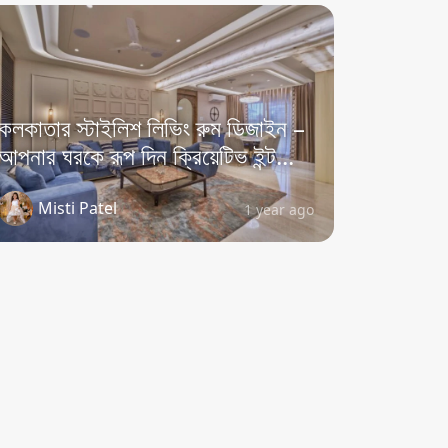
কলকাতার স্টাইলিশ লিভিং রুম ডিজাইন –
আপনার ঘরকে রূপ দিন ক্রিয়েটিভ ইন্ট...
Misti Patel
1 year ago