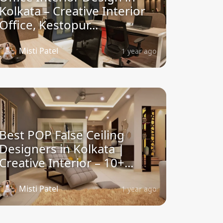
Kolkata – Creative Interior
Office, Kestopur...
Misti Patel
1 year ago
Best POP False Ceiling
Designers in Kolkata |
Creative Interior – 10+...
Misti Patel
1 year ago