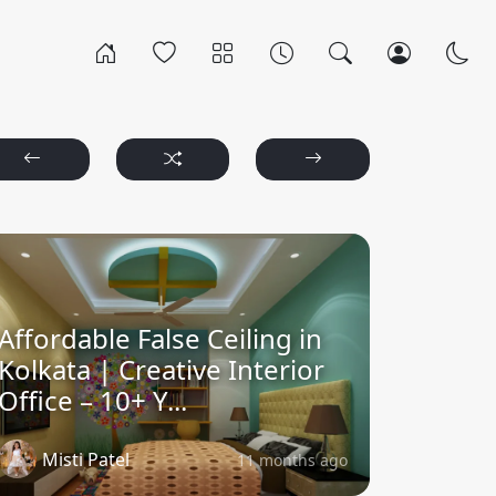
Affordable False Ceiling in
Kolkata | Creative Interior
Office – 10+ Y...
Misti Patel
11 months ago