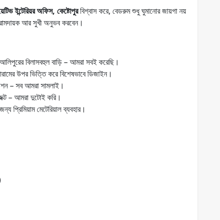
য়েটিভ ইন্টেরিয়র অফিস, কেষ্টোপুর
বিশ্বাস করে, বেডরুম শুধু ঘুমানোর জায়গা নয়
রামদায়ক আর সুখী অনুভব করবেন।
উ আলিপুরের বিলাসবহুল বাড়ি – আমরা সবই করেছি।
রামের উপর ভিত্তি করে বিশেষভাবে ডিজাইন।
উশন – সব আমরা সামলাই।
জেক্ট – আমরা দুটোই করি।
্য প্রিমিয়াম মেটেরিয়াল ব্যবহার।
)