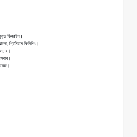
-মুক্ত ডিজাইন।
আলো, প্রিমিয়াম ফিনিশিং।
ক্সচার।
 আসবাব।
্টোরেজ।