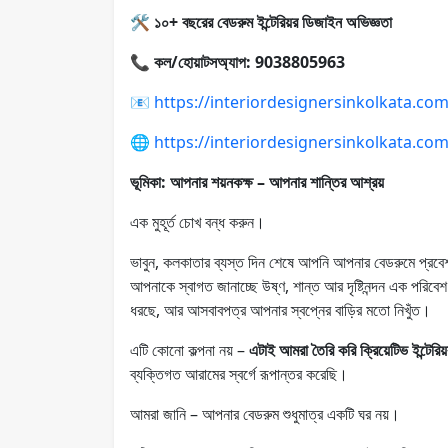
🛠️
১০+ বছরের বেডরুম ইন্টেরিয়র ডিজাইন অভিজ্ঞতা
📞
কল/হোয়াটসঅ্যাপ: 9038805963
📧
https://interiordesignersinkolkata.co
🌐
https://interiordesignersinkolkata.co
ভূমিকা: আপনার শয়নকক্ষ – আপনার শান্তির আশ্রয়
এক মুহূর্ত চোখ বন্ধ করুন।
ভাবুন, কলকাতার ব্যস্ত দিন শেষে আপনি আপনার বেডরুমে প্রব
আপনাকে স্বাগত জানাচ্ছে উষ্ণ, শান্ত আর দৃষ্টিনন্দন এক পরি
ধরছে, আর আসবাবপত্র আপনার স্বপ্নের বাড়ির মতো নিখুঁত।
এটি কোনো কল্পনা নয় –
এটাই আমরা তৈরি করি ক্রিয়েটিভ ইন্টেরি
ব্যক্তিগত আরামের স্বর্গে রূপান্তর করেছি।
আমরা জানি – আপনার বেডরুম শুধুমাত্র একটি ঘর নয়।