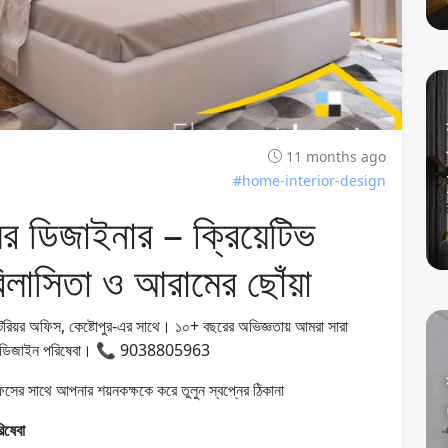
11 months ago
#home-interior-design
়র ডিজাইনার – ক্রিয়েটিভ
বিলাসিতা ও আরামের ছোঁয়া
ন্টেরিয়র অফিস, কেষ্টোপুর-এর সাথে। ১০+ বছরের অভিজ্ঞতায় আমরা সারা
েডরুম ডিজাইন পরিষেবা। 📞 9038805963
অফিসের সাথে আপনার শয়নকক্ষকে করে তুলুন স্বপ্নের ঠিকানা
িষেবা