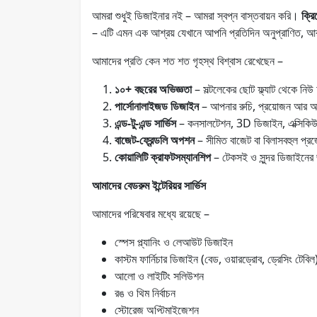
আমরা শুধুই ডিজাইনার নই – আমরা স্বপ্ন বাস্তবায়ন করি।
ক্রি
– এটি এমন এক আশ্রয় যেখানে আপনি প্রতিদিন অনুপ্রাণিত, আ
আমাদের প্রতি কেন শত শত গৃহস্থ বিশ্বাস রেখেছেন –
১০+ বছরের অভিজ্ঞতা
– সল্টলেকের ছোট ফ্ল্যাট থেকে নি
পার্সোনালাইজড ডিজাইন
– আপনার রুচি, প্রয়োজন আর আ
এন্ড-টু-এন্ড সার্ভিস
– কনসালটেশন, 3D ডিজাইন, এক্সিকি
বাজেট-ফ্রেন্ডলি অপশন
– সীমিত বাজেট বা বিলাসবহুল প্র
কোয়ালিটি ক্রাফটসম্যানশিপ
– টেকসই ও সুন্দর ডিজাইনের জন
আমাদের বেডরুম ইন্টেরিয়র সার্ভিস
আমাদের পরিষেবার মধ্যে রয়েছে –
স্পেস প্ল্যানিং ও লেআউট ডিজাইন
কাস্টম ফার্নিচার ডিজাইন (বেড, ওয়ারড্রোব, ড্রেসিং টেবিল
আলো ও লাইটিং সলিউশন
রঙ ও থিম নির্বাচন
স্টোরেজ অপ্টিমাইজেশন