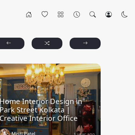
Home Interior Design in
Park Street Kolkata |
Creative Interior Office
Misti Patel
1 year ago