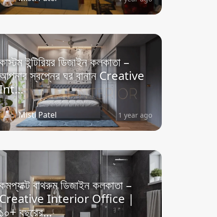
কাস্টম ইন্টিরিয়র ডিজাইন কলকাতা –
আপনার স্বপ্নের ঘর বানান Creative
Int...
Misti Patel
1 year ago
কমপ্যাক্ট বাথরুম ডিজাইন কলকাতা –
Creative Interior Office |
১০+ বছরের...