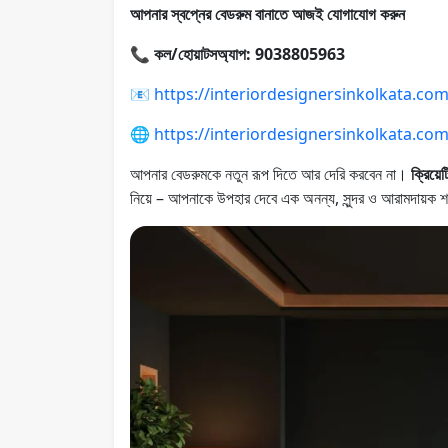
আপনার স্বপ্নের বেডরুম বানাতে আজই যোগাযোগ করুন
📞
কল/হোয়াটসঅ্যাপ: 9038805963
📧
https://interiordesignersinkolkata.co
🌐
https://interiordesignersinkolkata.co
আপনার বেডরুমকে নতুন রূপ দিতে আর দেরি করবেন না।
ক্রিয়ে
নিয়ে – আপনাকে উপহার দেবে এক অনন্য, সুন্দর ও আরামদায়ক শ