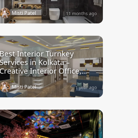
Misti Patel
11 months ago
Best Interior Turnkey
Services in Kolkata –
Creative Interior Office,...
Misti Patel
1 year ago