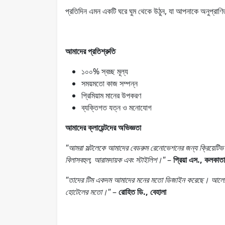
প্রতিদিন এমন একটি ঘরে ঘুম থেকে উঠুন, যা আপনাকে অনুপ্রাণিত
আমাদের প্রতিশ্রুতি
১০০% স্বচ্ছ মূল্য
সময়মতো কাজ সম্পন্ন
প্রিমিয়াম মানের উপকরণ
ব্যক্তিগত যত্ন ও মনোযোগ
আমাদের ক্লায়েন্টদের অভিজ্ঞতা
"আমরা সল্টলেকে আমাদের বেডরুম রেনোভেশনের জন্য ক্রিয়েটিভ ই
বিলাসবহুল, আরামদায়ক এবং স্টাইলিশ।"
–
প্রিয়া এস., কলকাতা
"তাদের টিম একদম আমাদের মনের মতো ডিজাইন করেছে। আলো, আ
হোটেলের মতো।"
–
রোহিত ডি., বেহালা