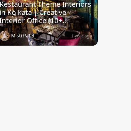
Restaurant Theme Interiors
in Kolkata | Creative
Interior Office (10+...
Misti Patel
1 year ago