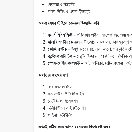
ডেকোর ও স্টাইলিং
ফলস সিলিং ও ওয়াল ট্রিটমেন্ট
আমরা যেসব স্টাইলে বেডরুম ডিজাইন করি
মডার্ন মিনিমালিস্ট
– পরিস্কার লাইন, নিরপেক্ষ রঙ, জঞ্জাল
লাক্সারি মাস্টার বেডরুম
– উচ্চমানের আসবাব, আড়ম্বরপূর্ণ 
কোজি রস্টিক
– উষ্ণ কাঠের রঙ, নরম আলো, প্রাকৃতিক টে
কন্টেম্পোরারি চিক
– ট্রেন্ডি ডিজাইন, সাহসী রঙ, ইউনিক
স্পেস-সেভিং কমপ্যাক্ট
– স্মার্ট ফার্নিচার, মাল্টি-ফাংশনাল স
আমাদের কাজের ধাপ
ফ্রি কনসালটেশন
কনসেপ্ট ও 3D ডিজাইন
মেটেরিয়াল সিলেকশন
এক্সিকিউশন ও ইনস্টলেশন
ফাইনাল স্টাইলিং
এখনই সঠিক সময় আপনার বেডরুম রিনোভেট করার