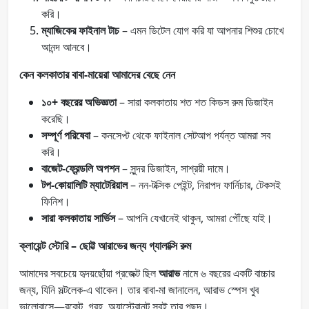
করি।
ম্যাজিকের ফাইনাল টাচ
– এমন ডিটেল যোগ করি যা আপনার শিশুর চোখে
আনন্দ আনবে।
কেন কলকাতার বাবা-মায়েরা আমাদের বেছে নেন
১০+ বছরের অভিজ্ঞতা
– সারা কলকাতায় শত শত কিডস রুম ডিজাইন
করেছি।
সম্পূর্ণ পরিষেবা
– কনসেপ্ট থেকে ফাইনাল সেটআপ পর্যন্ত আমরা সব
করি।
বাজেট-ফ্রেন্ডলি অপশন
– সুন্দর ডিজাইন, সাশ্রয়ী দামে।
টপ-কোয়ালিটি ম্যাটেরিয়াল
– নন-টক্সিক পেইন্ট, নিরাপদ ফার্নিচার, টেকসই
ফিনিশ।
সারা কলকাতায় সার্ভিস
– আপনি যেখানেই থাকুন, আমরা পৌঁছে যাই।
ক্লায়েন্ট স্টোরি – ছোট্ট আরাভের জন্য গ্যালাক্সি রুম
আমাদের সবচেয়ে হৃদয়ছোঁয়া প্রজেক্ট ছিল
আরাভ
নামে ৬ বছরের একটি বাচ্চার
জন্য, যিনি সল্টলেক-এ থাকেন। তার বাবা-মা জানালেন, আরাভ স্পেস খুব
ভালোবাসে—রকেট, গ্রহ, অ্যাস্ট্রোনট সবই তার পছন্দ।