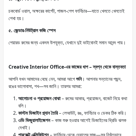
চকবোর্ড ওয়াল, অক্ষরের কার্পেট, পাজল-শেপ ফার্নিচার—যাতে খেলতে খেলতেই
শেখা হয়।
৫. জেন্ডার-নিউট্রাল কজি স্পেস
শেয়ারড রুমের জন্য একদম উপযুক্ত, যেখানে দুই ভাইবোনই সমান আনন্দ পায়।
Creative Interior Office-এর কাজের ধাপ – স্বপ্ন থেকে বাস্তবতা
আপনি যখন আমাদের বেছে নেন, আমরা আগে
শুনি
। আপনার সন্তানের পছন্দ,
রঙের ভালোবাসা, শখ—সব জানি। তারপর আমরা:
আলোচনা ও প্রয়োজন বোঝা
– রুমের আকার, প্রয়োজন, বাজেট নিয়ে কথা
বলি।
কাস্টম ডিজাইন প্ল্যান তৈরি
– লেআউট, রঙ, ফার্নিচার ও ডেকর ঠিক করি।
৩ডি ভিজুয়ালাইজেশন
– কাজ শুরু হওয়ার আগেই ডিজাইনের থ্রিডি ঝলক
দেখাই।
পারফেক্ট এক্সিকিউশন
– ফার্নিচার থেকে দেয়ালের সাজ—সব নিখুঁতভাবে