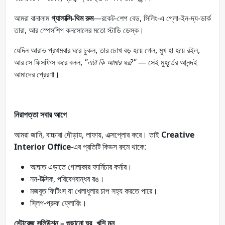
আমরা বানালাম
গ্যালাক্সি-থিম রুম
—রকেট-শেপ বেড, সিলিং-এ গ্লো-ইন-দ্য-ডার্ক
তারা, আর স্পেসশিপ কনসোলের মতো স্টাডি ডেস্ক।
যেদিন আরাভ প্রথমবার ঘরে ঢুকল, তার চোখ বড় হয়ে গেল, মুখ হা হয়ে রইল,
আর সে ফিসফিস করে বলল,
"এটা কি আমার ঘর?"
— সেই মুহূর্তের আনন্দই
আমাদের প্রেরণা।
নিরাপত্তা সবার আগে
আমরা জানি, বাচ্চারা দৌড়ায়, লাফায়, এক্সপ্লোর করে। তাই
Creative
Interior Office
-এর প্রতিটি কিডস রুমে থাকে:
আঘাত এড়াতে গোলাকার ফার্নিচার কর্নার।
নন-টক্সিক, পরিবেশবান্ধব রঙ।
মজবুত ফিটিংস যা খেলাধুলার চাপ সহ্য করতে পারে।
স্লিপ-প্রুফ ফ্লোরিং।
স্টোরেজ সলিউশন – গুছানো ঘর, খুশি মন