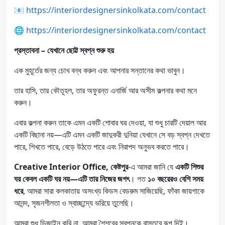
📧
https://interiordesignersinkolkata.com/contact
🌐
https://interiordesignersinkolkata.com/contact
প্রস্তাবনা – যেখানে ছোট্ট স্বপ্ন শুরু হয়
এক মুহূর্তের জন্য চোখ বন্ধ করুন এবং আপনার সন্তানের কথা ভাবুন।
তার হাসি, তার কৌতূহল, তার অফুরন্ত এনার্জি আর অসীম কল্পনার কথা মনে
করুন।
এবার কল্পনা করুন তাকে এমন একটি শোবার ঘর দেওয়া, যা শুধু চারটি দেয়াল আর
একটি বিছানা নয়—এটি এমন একটি জাদুকরী দুনিয়া যেখানে সে বড় স্বপ্ন দেখতে
পারে, শিখতে পারে, বেড়ে উঠতে পারে এবং নিরাপদ অনুভব করতে পারে।
Creative Interior Office, কেষ্টপুর
-এ আমরা জানি যে
একটি শিশুর
ঘর কেবল একটি ঘর নয়—এটি তার নিজের জগৎ
। গত
১০ বছরেরও বেশি সময়
ধরে
, আমরা সারা কলকাতায় অসংখ্য কিডস বেডরুম সাজিয়েছি, ফাঁকা জায়গাকে
আনন্দ, সৃজনশীলতা ও স্বাচ্ছন্দ্যে ভরিয়ে তুলেছি।
আমরা শুধু ডিজাইন করি না, আমরা শৈশবের স্বপ্নকে বাস্তবে রূপ দিই।