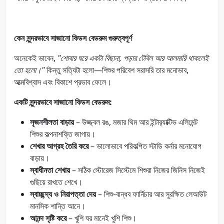
কেন সুন্দরভাবে সাজানো কিডস বেডরুম গুরুত্বপূর্ণ
অনেকেই ভাবেন,
"শোবার ঘরে একটা বিছানা, পড়ার টেবিল আর আলমারি থাকলেই
তো হলো।"
কিন্তু সত্যিটা হলো—শিশুর পরিবেশ সরাসরি তার মনোভাব,
আত্মবিশ্বাস এবং বিকাশে প্রভাব ফেলে।
একটি সুন্দরভাবে সাজানো কিডস বেডরুম:
সৃজনশীলতা বাড়ায়
– উজ্জ্বল রঙ, মজার থিম আর ইন্টার‌্যাক্টিভ এলিমেন্ট
শিশুর কল্পনাশক্তি জাগায়।
শেখার আগ্রহ তৈরি করে
– ভালোভাবে পরিকল্পিত স্টাডি কর্নার মনোযোগ
বাড়ায়।
স্বাধীনতা শেখায়
– সঠিক স্টোরেজ সিস্টেমে শিশুরা নিজের জিনিস নিজেই
গুছিয়ে রাখতে শেখে।
স্বাচ্ছন্দ্য ও নিরাপত্তা দেয়
– শিশু-বান্ধব ফার্নিচার আর সুরক্ষিত লেআউট
মানসিক শান্তি আনে।
আনন্দ সৃষ্টি করে
– খুশি ঘর মানেই খুশি শিশু।