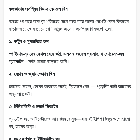
কলকাতায় জনপ্রিয় কিডস বেডরুম থিম
বছরের পর বছর অসংখ্য পরিবারের সাথে কাজ করে আমরা দেখেছি কোন ডিজাইন
বাচ্চাদের চোখে সবচেয়ে বেশি আনন্দ আনে। জনপ্রিয় থিমগুলো হলো:
১. কার্টুন ও সুপারহিরো রুম
স্পাইডার-ম্যানের দেয়াল বেয়ে ওঠা
,
এলসার বরফের প্রাসাদ
, বা
ডোরেমন-এর
গ্যাজেটস
—সবই আমরা বাস্তবে আনি।
২. নেচার ও অ্যাডভেঞ্চার থিম
জঙ্গলের দেয়াল, মেঘের আকারের লাইট, ট্রিহাউস বেড — প্রকৃতিপ্রেমী বাচ্চাদের
জন্য পারফেক্ট।
৩. মিনিমালিস্ট ও মডার্ন ডিজাইন
প্যাস্টেল রঙ, স্মার্ট স্টোরেজ আর ঝরঝরে লুক—যারা স্টাইলিশ কিন্তু অগোছালো
নয়, তাদের জন্য।
৪. এডুকেশনাল ও ইন্টার‌্যাক্টিভ রুম