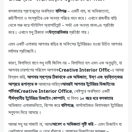
কলকাতার প্রাণকেন্দ্রে অবস্থিত
বালিগঞ্জ
– একটি নাম, যা অভিজাততা,
রুচিশীলতা ও সংস্কৃতির এক অনন্য পরিচয় বহন করে। এখানে রাজকীয় বাড়ি
থেকে শুরু করে স্টাইলিশ অ্যাপার্টমেন্ট – সবই এক অনন্য মানদণ্ড প্রতিষ্ঠা
করে। এখানে শুধু ঠিকানা নয
উত্তরাধিকার
প্রতিষ্ঠা পায়।
এমন একটি এলাকায় আপনার বাড়ির বা অফিসের ইন্টেরিয়রও হওয়া উচিত আপনার
মর্যাদার প্রতিচ্ছবি।
কারণ, বিলাসিতা মানে শুধু দামী জিনিস নয় – বিলাসিতা হল এমন এক অনুভূতি, যা
আপনার চারপাশের পরিবেশ আপনাক
Creative Interior Offic
-এ আমরা
বিশ্বাস করি,
আপনার স্বপ্নের ঠিকানাকে এক অভিজাত, উষ্ণ এবং ব্যক্তিত্বময়
আশ্রয়ে রূপান্তর ক
আমাদের দায়িত্ব
আমরাই আপনার ইন্টেরিয়র ডিজাইনের
পার্টনারCreative Interior Office
, কেষ্টপুরে অবস্থিত একটি
শীর্ষস্থানীয় ইন্টেরিয়র ডিজাইন কোম্পানি
, যা বিগত
১০ বছর ধরে কলকাতার
অভিজাত এলাকাগুলিতে, বিশেষ করে
বালিগঞ্জে
, কাস্টমাইজড বিলাসবহুল ইন্টেরিয়র
সল্যুশন দিয়ে আসছে।
আমরা শুধু ঘর সাজাই না, আমর
আবেগ ও অভিজ্ঞতা সৃষ্টি করি
– এমন ডিজাইন যা
একইসাথে ব্যবহারিক ও চোখ ধাঁধানো। আমাদের ডিজাইনের মূলমন্ত্র –