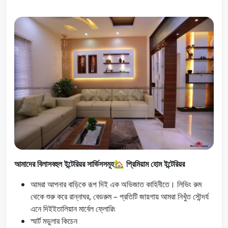
আমাদের বিলাসবহুল ইন্টেরিয়র সার্ভিসসমূহ
🏡
প্রিমিয়াম হোম ইন্টেরিয়র
আমরা আপনার বাড়িকে রূপ দিই এক অভিজাত কাহিনীতে। লিভিং রুম
থেকে শুরু করে রান্নাঘর, বেডরুম – প্রতিটি জায়গায় আমরা নিখুঁত সৌন্দর্য
এনে দিইইতালিয়ান মার্বেল ফ্লোরিং
স্মার্ট মডুলার কিচেন