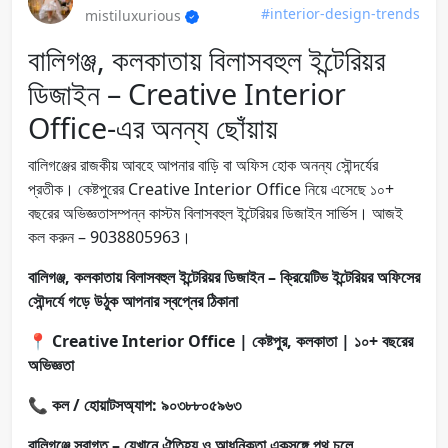
#interior-design-trends
mistiluxurious
বালিগঞ্জ, কলকাতায় বিলাসবহুল ইন্টেরিয়র
ডিজাইন – Creative Interior
Office-এর অনন্য ছোঁয়ায়
বালিগঞ্জের রাজকীয় আবহে আপনার বাড়ি বা অফিস হোক অনন্য সৌন্দর্যের
প্রতীক। কেষ্টপুরের Creative Interior Office নিয়ে এসেছে ১০+
বছরের অভিজ্ঞতাসম্পন্ন কাস্টম বিলাসবহুল ইন্টেরিয়র ডিজাইন সার্ভিস। আজই
কল করুন – 9038805963।
বালিগঞ্জ, কলকাতায় বিলাসবহুল ইন্টেরিয়র ডিজাইন – ক্রিয়েটিভ ইন্টেরিয়র অফিসের
সৌন্দর্যে গড়ে উঠুক আপনার স্বপ্নের ঠিকানা
📍
Creative Interior Office | কেষ্টপুর, কলকাতা | ১০+ বছরের
অভিজ্ঞতা
📞
কল / হোয়াটসঅ্যাপ: ৯০৩৮৮০৫৯৬৩
বালিগঞ্জে স্বাগত – যেখানে ঐতিহ্য ও আধুনিকতা একসঙ্গে পথ চলে