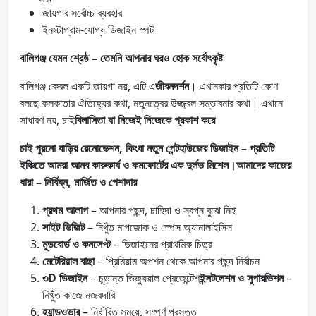
জায়গার সর্বোচ্চ ব্যবহার
ইনস্টাগ্রাম-যোগ্য ডিজাইন স্পট
বালিগঞ্জ যেমন শ্রেষ্ঠ – তেমনি আপনার ঘরও হোক সর্বোৎকৃষ্ট
বালিগঞ্জ কেবল একটি জায়গা নয়, এটি এ
জীবনদর্শন
। এখানকার প্রতিটি কোণ
বলছে কলকাতার ঐতিহ্যের কথা, নতুনত্বের উজ্জ্বল সম্ভাবনার কথা। এখানে
সাধারণ নয়, চাই
বিলাসিতা যা নিজেই নিজেকে প্রকাশ করে
চাই পুরনো বাড়ির রেনোভেশন, কিংবা নতুন পেন্টহাউজের ডিজাইন – প্রতিটি
ইঞ্চিতে আমরা আনব কারুকার্য ও কমফোর্টের এক দুর্লভ মিশেল।আমাদের কাজের
ধারা – নির্বিঘ্ন, মার্জিত ও পেশাদার
প্রথম আলাপ
– আপনার পছন্দ, চাহিদা ও স্বপ্ন বুঝে নিই
সাইট ভিজিট
– নিখুঁত মাপজোক ও স্পেস অ্যানালাইসিস
মুডবোর্ড ও কনসেপ্ট
– ডিজাইনের প্রাথমিক চিত্র
মেটেরিয়াল বাছা
– প্রিমিয়াম অপশন থেকে আপনার পছন্দ নির্বাচন
৩D ডিজাইন
– চূড়ান্ত ভিজ্যুয়াল প্রেজেন্টেশ
ইন্সটলেশন ও সুপারভিশন
–
নিখুঁত কাজে নজরদারি
হ্যান্ডওভার
– নির্ধারিত সময়ে, সম্পূর্ণ প্রস্তুত