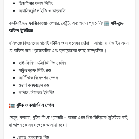
ডিজাইনার ফলস সিলিং
অ্যাম্বিয়েন্ট লাইটিং ও ঝাড়বাতি
কাস্টমাইজড ফার্নিচারওয়ালপেপার, পেইন্ট, এবং ওয়াল প্যানেলিং🏢
হাই-এন্ড
অফিস ইন্টেরিয়র
বালিগঞ্জে বিজনেসের মানেই স্টাইল ও সাফল্যের ছোঁয়া। আমাদের ডিজাইন এমন
যে অফিস হবে প্রোডাকটিভ এবং ক্লায়েন্টদের কাছে ইম্প্রেসিভ।
হাই-ফিনিশ এক্সিকিউটিভ কেবিন
সাউন্ডপ্রুফ মিটিং রুম
আর্টিস্টিক রিসেপশন স্পেস
মডার্ন কনফারেন্স রুম
কাস্টম স্টোরেজ ইউনিট
🏣
বুটিক ও কমার্শিয়াল স্পেস
সেলুন, ক্যাফে, বুটিক কিংবা গ্যালারি – আমরা এমন থিম-ভিত্তিক ইন্টেরিয়র করি,
যা আপনাকে সবার থেকে আলাদা করে।
ব্র্যান্ড ফোকাসড থিম