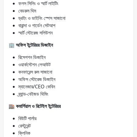
ফলস সিলিং ও স্মার্ট লাইটিং
বেডরুম থিম
ড্রইং ও ডাইনিং স্পেস সাজানো
বারান্দা ও গার্ডেন সেটআপ
স্মার্ট স্টোরেজ সলিউশন
🏢
অফিস ইন্টেরিয়র ডিজাইন
রিসেপশন ডিজাইন
ওয়ার্কস্টেশন লেআউট
কনফারেন্স রুম সাজানো
অফিস স্টোরেজ ডিজাইন
ম্যানেজার/CEO কেবিন
ব্র্যান্ড-বেইজড থিমিং
🏬
কমার্শিয়াল ও রিটেইল ইন্টেরিয়র
বিউটি পার্লার
রেস্টুরেন্ট
ক্লিনিক