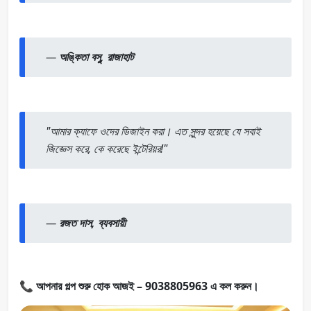
—
অঙ্কিতা বসু, রাজাহাট
"আমার ক্যাফে ওদের ডিজাইন করা। এত সুন্দর হয়েছে যে সবাই
জিজ্ঞেস করে, কে করেছে ইন্টেরিয়র!"
—
রজত দাস, ব্যবসায়ী
📞
আপনার গল্প শুরু হোক আজই – 9038805963 এ কল করুন।