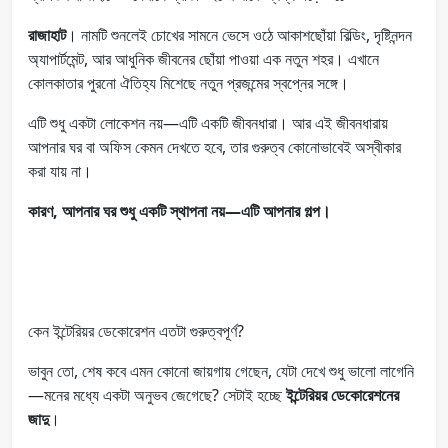
রাজাহাট
। নামটি শুনলেই চোখের সামনে ভেসে ওঠে আকাশছোঁয়া বিল্ডিং, দৃষ্টিনন্দন
অ্যাপার্টমেন্ট, আর আধুনিক জীবনের ছোঁয়া পাওয়া এক নতুন শহর। এখানে
কোলকাতার পুরনো ঐতিহ্য মিশেছে নতুন প্রজন্মের স্বপ্নের সঙ্গে।
এটি শুধু একটা লোকেশন নয়—এটি একটি জীবনধারা। আর এই জীবনধারায়
আপনার ঘর বা অফিস কেমন দেখতে হবে, তার গুরুত্ব কোনোভাবেই অস্বীকার
করা যায় না।
কারণ, আপনার ঘর শুধু একটি স্থাপনা নয়—এটি আপনার গল্প।
কেন ইন্টেরিয়র ডেকোরেশন এতটা গুরুত্বপূর্ণ?
ভাবুন তো, শেষ কবে এমন কোনো জায়গায় গেছেন, যেটা দেখে শুধু ভালো লাগেনি
—মনের মধ্যে একটা অনুভব জেগেছে? সেটাই হচ্ছে
ইন্টেরিয়র ডেকোরেশনের
জাদু
।