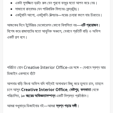
একটা সুসজ্জিত ড্রইং রুম যেন পুরনো বন্ধুর মতো আপন করে নেয়।
সাজানো রান্নাঘর যেন পারিবারিক মিলনের কেন্দ্রবিন্দু।
একটুখানি আলো, একটুখানি টেক্সচার—ঘরের চেহারা বদলে যায় চিরতরে।
আজকের দিনে ইন্টেরিয়র ডেকোরেশন কোনো বিলাসিতা নয়—
এটি প্রয়োজন
।
বিশেষ করে রাজাহাটের মতো আধুনিক অঞ্চলে, যেখানে প্রতিটি বাড়ি ও অফিস
একটি গল্প বলে।
পরিচিত হোন Creative Interior Office-এর সঙ্গে – যেখানে স্বপ্ন আর
ডিজাইন একসাথে হাঁটে
আপনার বাড়ি কিংবা অফিস যদি সত্যিই অসাধারণ কিছু করে তুলতে চান, তাহলে
চলে আসুন
Creative Interior Office
,
কেষ্টপুর, কলকাতা
থেকে
পরিচালিত,
১০ বছরের অভিজ্ঞতাসম্পন্ন
একটি বিশ্বস্ত প্রতিষ্ঠান।
আমরা শুধুমাত্র ডিজাইনার নই—আমরা
স্বপ্ন গড়ার সঙ্গী
।