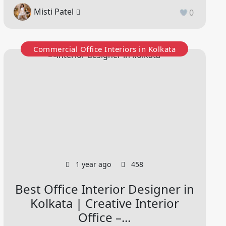
Misti Patel
0
Commercial Office Interiors in Kolkata
1 year ago
458
Best Office Interior Designer in
Kolkata | Creative Interior
Office –...