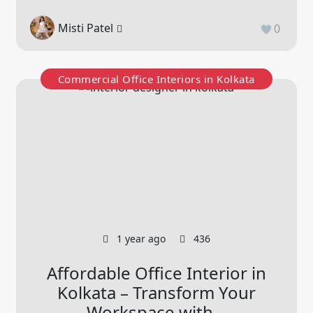
Misti Patel
0
Commercial Office Interiors in Kolkata
1 year ago
436
Affordable Office Interior in
Kolkata – Transform Your
Workspace with...