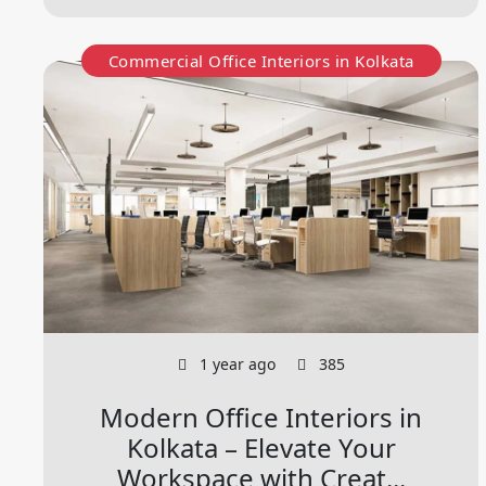
Commercial Office Interiors in Kolkata
1 year ago
385
Modern Office Interiors in
Kolkata – Elevate Your
Workspace with Creat...