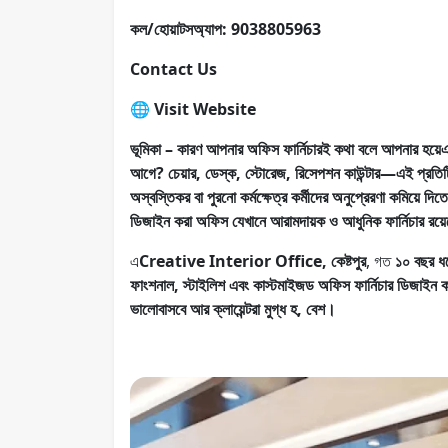
কল/হোয়াটসঅ্যাপ: 9038805963
Contact Us
🌐 Visit Website
ভূমিকা – কারণ আপনার অফিস ফার্নিচারই কথা বলে আপনার হয়েএ
আগে? চেয়ার, ডেস্ক, স্টোরেজ, রিসেপশন কাউন্টার—এই প্রতিট
অস্বস্তিকর বা পুরনো কর্মক্ষেত্র কর্মীদের অনুপ্রেরণা কমিয়ে দ
ডিজাইন করা অফিস যেখানে আরামদায়ক ও আধুনিক ফার্নিচার রয়েছে,
এ
Creative Interior Office, কেষ্টপুর
, গত
১০ বছর ধর
ফাংশনাল, স্টাইলিশ এবং কাস্টমাইজড অফিস ফার্নিচার ডিজাইন করা
ভালোবাসবে আর ক্লায়েন্টরা মুগ্ধ হ, বেশ।