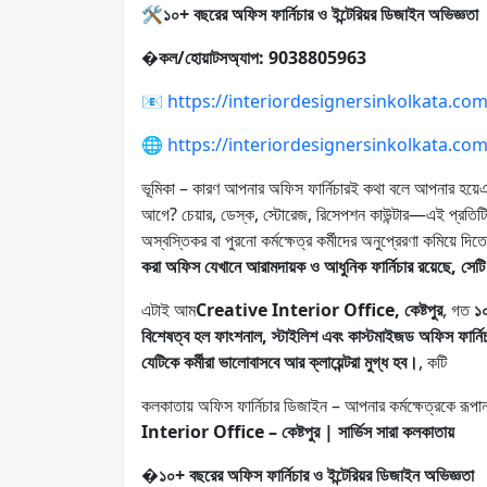
🛠
১০+ বছরের অফিস ফার্নিচার ও ইন্টেরিয়র ডিজাইন অভিজ্ঞতা
�
কল/হোয়াটসঅ্যাপ: 9038805963
📧
https://interiordesignersinkolkata.co
🌐
https://interiordesignersinkolkata.co
ভূমিকা – কারণ আপনার অফিস ফার্নিচারই কথা বলে আপনার হয়েএক
আগে? চেয়ার, ডেস্ক, স্টোরেজ, রিসেপশন কাউন্টার—এই প্রতিটি
অস্বস্তিকর বা পুরনো কর্মক্ষেত্র কর্মীদের অনুপ্রেরণা কমিয়ে দ
করা অফিস যেখানে আরামদায়ক ও আধুনিক ফার্নিচার রয়েছে, সেটি ম
এটাই আম
Creative Interior Office, কেষ্টপুর
, গত
১০
বিশেষত্ব হল ফাংশনাল, স্টাইলিশ এবং কাস্টমাইজড অফিস ফার্নিচ
যেটিকে কর্মীরা ভালোবাসবে আর ক্লায়েন্টরা মুগ্ধ হব।
, কটি
কলকাতায় অফিস ফার্নিচার ডিজাইন – আপনার কর্মক্ষেত্রকে
Interior Office – কেষ্টপুর | সার্ভিস সারা কলকাতায়
�
১০+ বছরের অফিস ফার্নিচার ও ইন্টেরিয়র ডিজাইন অভিজ্ঞতা