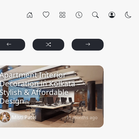
Apartment Interior
Decoration in Kolkata –
Stylish & Affordable
Design...
Misti Patel
11 months ago