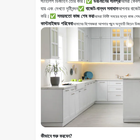
স্টাইলিশ ডিজাইন তৈরি করি।
✅ উচ্চমানের সামগ্রী
আমরা কেবলমাত
যায় এবং দেখতে দৃষ্টিনন্দন
✅ বাজেট-বান্ধব সমাধান
আপনার বাজেট 
করি।
✅ সময়মতো কাজ শেষ করা
আমরা নির্দিষ্ট সময়ের মধ্যে কাজ শ
কাস্টমাইজড পরিষেবা
আমাদের বিশেষজ্ঞরা আপনার পছন্দ অনুযায়ী কিচেন ডিজ
কীভাবে শুরু করবেন?