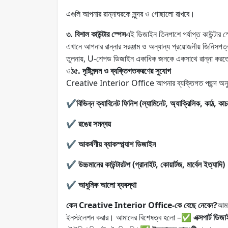
এগুলি আপনার রান্নাঘরকে সুন্দর ও গোছালো রাখবে।
৩. বিশাল কাউন্টার স্পেস
এই ডিজাইন তিনপাশে পর্যাপ্ত কাউন্টার স
এখানে আপনার রান্নার সরঞ্জাম ও অন্যান্য প্রয়োজনীয় জিনিসপত্
তুলনায়, U-শেপড ডিজাইন একাধিক জনকে একসাথে রান্না করতে দ
ওঠ
৫. দৃষ্টিনন্দন ও ব্যক্তিগতকরণের সুযোগ
Creative Interior Office আপনার ব্যক্তিগত পছন্দ অনুযা
✔
বিভিন্ন ক্যাবিনেট ফিনিশ (ল্যামিনেট, অ্যাক্রিলিক, কাঠ, কাচ
✔
রঙের সমন্বয়
✔
আকর্ষণীয় ব্যাকস্প্ল্যাশ ডিজাইন
✔
উচ্চমানের কাউন্টারটপ (গ্রানাইট, কোয়ার্টজ, মার্বেল ইত্যাদি)
✔
আধুনিক আলো ব্যবস্থা
কেন Creative Interior Office-কে বেছে নেবেন?
আমা
ইনস্টলেশন করার। আমাদের বিশেষত্ব হলো –
✅ এক্সপার্ট ডি