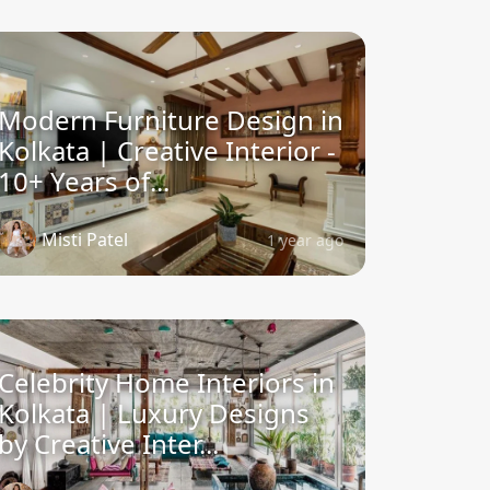
Modern Furniture Design in
Kolkata | Creative Interior -
10+ Years of...
Misti Patel
1 year ago
Celebrity Home Interiors in
Kolkata | Luxury Designs
by Creative Inter...