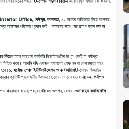
তার মেলবন্ধনের শহরে,
U-শেপড মডুলার কিচেন
হলো নিখুঁত সমাধান যা স্টাইল,
nterior Office, কেষ্টপুর, কলকাতা
, ১০ বছরের অভিজ্ঞতা নিয়ে আপনার
ান্তে আমাদের পরিষেবা প্রদান করি। আমাদের সাথে যোগাযোগ করুন
কল বা
ার কিচেন
হলো সবচেয়ে কার্যকরী ডিজাইনগুলির মধ্যে একটি যা পর্যাপ্ত
জ্ঞতা নিশ্চিত করে। আপনি যদি একজন প্যাশনেট শেফ হন বা কেবলমাত্র মাঝে
ত হবে।
১. সর্বোচ্চ স্পেস ইউটিলাইজেশন ও কার্যকারিতা
U-শেপড ডিজাইন
ে রান্নার প্রতিটি প্রয়োজনীয় উপকরণ হাতের নাগালের মধ্যে থাকে
২. পর্যাপ্ত
শেপড রান্নাঘরে রয়েছে প্রচুর স্টোরেজ অপশন, যেমন –
ওভারহেড ক্যাবিনেটস