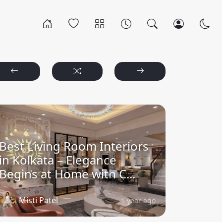
Best Living Room Interiors
in Kolkata – Elegance
Begins at Home with C...
Misti Patel
1 year ago