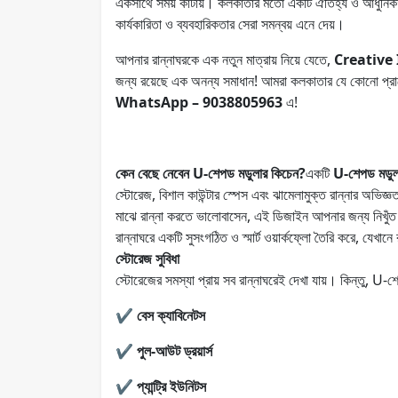
একসাথে সময় কাটায়। কলকাতার মতো একটি ঐতিহ্য ও আধুনিক
কার্যকারিতা ও ব্যবহারিকতার সেরা সমন্বয় এনে দেয়।
আপনার রান্নাঘরকে এক নতুন মাত্রায় নিয়ে যেতে,
Creative I
জন্য রয়েছে এক অনন্য সমাধান! আমরা কলকাতার যে কোনো প্র
WhatsApp – 9038805963
এ!
কেন বেছে নেবেন U-শেপড মডুলার কিচেন?
একটি
U-শেপড মডুল
স্টোরেজ, বিশাল কাউন্টার স্পেস এবং ঝামেলামুক্ত রান্নার অভি
মাঝে রান্না করতে ভালোবাসেন, এই ডিজাইন আপনার জন্য নিখুঁ
রান্নাঘরে একটি সুসংগঠিত ও স্মার্ট ওয়ার্কফ্লো তৈরি করে, যেখান
স্টোরেজ সুবিধা
স্টোরেজের সমস্যা প্রায় সব রান্নাঘরেই দেখা যায়। কিন্তু, U-
✔
বেস ক্যাবিনেটস
✔
পুল-আউট ড্রয়ার্স
✔
প্যান্ট্রি ইউনিটস