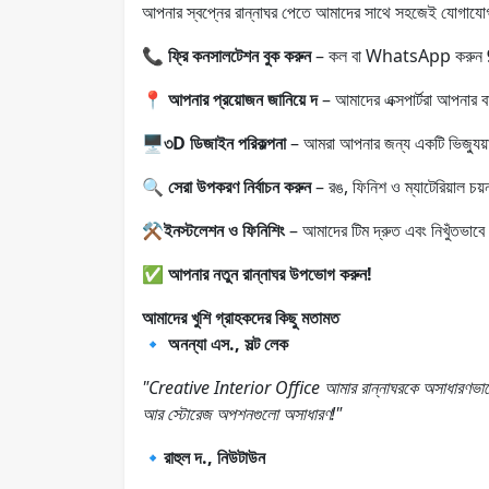
আপনার স্বপ্নের রান্নাঘর পেতে আমাদের সাথে সহজেই যোগাযো
📞
ফ্রি কনসালটেশন বুক করুন
– কল বা WhatsApp করুন
📍
আপনার প্রয়োজন জানিয়ে দ
– আমাদের এক্সপার্টরা আপনার 
🖥️
৩D ডিজাইন পরিকল্পনা
– আমরা আপনার জন্য একটি ভিজ্যুয
🔍
সেরা উপকরণ নির্বাচন করুন
– রঙ, ফিনিশ ও ম্যাটেরিয়াল চয
⚒️
ইনস্টলেশন ও ফিনিশিং
– আমাদের টিম দ্রুত এবং নিখুঁতভাব
✅
আপনার নতুন রান্নাঘর উপভোগ করুন!
আমাদের খুশি গ্রাহকদের কিছু মতামত
🔹
অনন্যা এস., সল্ট লেক
"Creative Interior Office আমার রান্নাঘরকে অসাধারণভা
আর স্টোরেজ অপশনগুলো অসাধারণ!"
🔹রাহুল দ., নিউটাউন