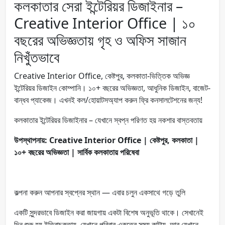
কলকাতার সেরা ইন্টেরিয়র ডিজাইনার –
Creative Interior Office | ১০
বছরের অভিজ্ঞতায় গৃহ ও অফিস সাজান
নিখুঁতভাবে
Creative Interior Office, কেষ্টপুর, কলকাতা-ভিত্তিক অভিজ্ঞ
ইন্টেরিয়র ডিজাইন কোম্পানি। ১০+ বছরের অভিজ্ঞতা, আধুনিক ডিজাইন, বাজেট-
বান্ধব প্যাকেজ। এখনই কল/হোয়াটসঅ্যাপ করুন ফ্রি কনসালটেশনের জন্য!
কলকাতার ইন্টেরিয়র ডিজাইনার – যেখানে স্বপ্ন পরিণত হয় নকশার বাস্তবতায়
উপস্থাপনায়: Creative Interior Office | কেষ্টপুর, কলকাতা |
১০+ বছরের অভিজ্ঞতা | সার্বিক কলকাতায় পরিষেবা
কল্পনা করুন আপনার স্বপ্নের স্থান — এবার চলুন একসাথে গড়ে তুলি
একটি সুন্দরভাবে ডিজাইন করা জায়গায় একটা বিশেষ অনুভূতি থাকে। সেখানেই
দিন শুরু হয় ইতিবাচকতায়, যেখানে পরিবার একত্রে সময় কাটায়, আর যেখানে