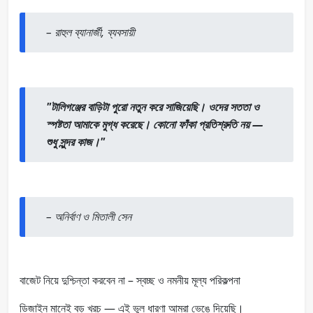
–
রাহুল ব্যানার্জী, ব্যবসায়ী
"টালিগঞ্জের বাড়িটা পুরো নতুন করে সাজিয়েছি। ওদের সততা ও
স্পষ্টতা আমাকে মুগ্ধ করেছে। কোনো ফাঁকা প্রতিশ্রুতি নয় —
শুধু সুন্দর কাজ।"
–
অনির্বাণ ও মিতালী সেন
বাজেট নিয়ে দুশ্চিন্তা করবেন না – স্বচ্ছ ও নমনীয় মূল্য পরিকল্পনা
ডিজাইন মানেই বড় খরচ — এই ভুল ধারণা আমরা ভেঙে দিয়েছি।