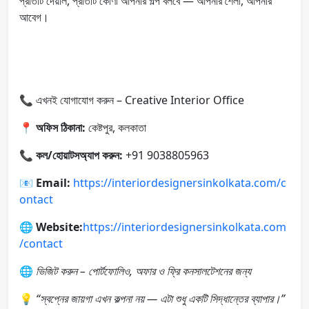
প্রতিটি দেয়াল, প্রতিটি কোণা আপনার গল্প বলবে — আপনার শৈলী, আপনার
আবেগ।
📞 এখনই যোগাযোগ করুন – Creative Interior Office
📍
অফিস ঠিকানা:
কেষ্টপুর, কলকাতা
📞
কল/হোয়াটসঅ্যাপ করুন:
+91 9038805963
📧
Email:
https://interiordesignersinkolkata.com/c
ontact
🌐 Website:
https://interiordesignersinkolkata.com
/contact
🌐
ভিজিট করুন – পোর্টফোলিও, অফার ও ফ্রি কনসালটেশনের জন্য
💡
“স্বপ্নের জায়গা এখন কল্পনা নয় — এটা শুধু একটি সিদ্ধান্তের ব্যাপার।”