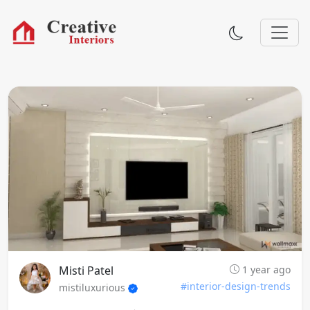
Misti Patel
1 year ago
#interior-design-trends
mistiluxurious