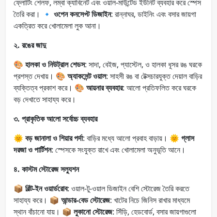
ফ্লোটিং শেলফ, লম্বা ক্যাবিনেট এবং ওয়াল-মাউন্টেড ইউনিট ব্যবহার করে স্পেস
তৈরি করা। 🔹
ওপেন কনসেপ্ট ডিজাইন
: রান্নাঘর, ডাইনিং এবং বসার জায়গা
একত্রিত করে খোলামেলা লুক আনা।
২. রঙের জাদু
🎨
হালকা ও নিউট্রাল শেডস
: সাদা, বেইজ, প্যাস্টেল, ও হালকা ধূসর রঙ ঘরকে
প্রশস্ত দেখায়। 🎨
অ্যাকসেন্ট ওয়াল
: সাহসী রঙ বা টেক্সচারযুক্ত দেয়াল বাড়ির
ব্যক্তিত্ব প্রকাশ করে। 🎨
আয়নার ব্যবহার
: আলো প্রতিফলিত করে ঘরকে
বড় দেখাতে সাহায্য করে।
৩. প্রাকৃতিক আলো সর্বোচ্চ ব্যবহার
🌞
বড় জানালা ও শিয়ার পর্দা
: বাড়ির মধ্যে আলো প্রবাহ বাড়ায়। 🌞
গ্লাস
দরজা ও পার্টিশন
: স্পেসকে সংযুক্ত রাখে এবং খোলামেলা অনুভূতি আনে।
৪. কাস্টম স্টোরেজ সল্যুশন
📦
বিল্ট-ইন ওয়ার্ডরোব
: ওয়াল-টু-ওয়াল ডিজাইন বেশি স্টোরেজ তৈরি করতে
সাহায্য করে। 📦
আন্ডার-বেড স্টোরেজ
: খাটের নিচে জিনিস রাখার মাধ্যমে
স্থান বাঁচানো যায়। 📦
লুকানো স্টোরেজ
: সিঁড়ি, হেডবোর্ড, বসার জায়গাগুলো