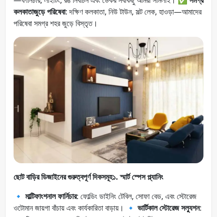
কলকাতাজুড়ে পরিষেবা
: দক্ষিণ কলকাতা, নিউ টাউন, সল্ট লেক, হাওড়া—আমাদের
পরিষেবা সমগ্র শহর জুড়ে বিস্তৃত।
ছোট বাড়ির ডিজাইনের গুরুত্বপূর্ণ দিকসমূহ১. স্মার্ট স্পেস প্ল্যানিং
🔹
মাল্টিফাংশনাল ফার্নিচার
: ফোল্ডিং ডাইনিং টেবিল, সোফা বেড, এবং স্টোরেজ
ওটোমান জায়গা বাঁচায় এবং কার্যকারিতা বাড়ায়। 🔹
ভার্টিকাল স্টোরেজ সল্যুশন
: