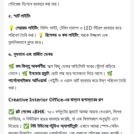
স্টোরেজ হিসেবে ব্যবহার করা যায়।
৫. স্মার্ট লাইটিং
💡
লেয়ারড লাইটিং
: সিলিং লাইট, টেবিল ল্যাম্প ও LED স্ট্রিপ ব্যবহার করে
পরিবেশ তৈরি করা। 💡
রিসেসড ও কভ লাইটিং
: ঘরকে উজ্জ্বল এবং
নান্দনিকভাবে সুন্দর করে।
৬. ন্যূনতম এবং মার্জিত ডেকর
🌿
কম কিন্তু আকর্ষণীয়
: অল্প কিছু ডেকর আইটেমই ঘরের সৌন্দর্য বাড়িয়ে
তোলে। 🌿
ইনডোর প্ল্যান্ট
: ছোট গাছ ঘরে সতেজতা নিয়ে আসে। 🌿
পার্সোনালাইজড আর্টওয়ার্ক
: পেইন্টিং ও ওয়াল আর্ট ব্যবহার করে উষ্ণ পরিবেশ তৈরি
করা।
Creative Interior Office-এর বাস্তব রূপান্তরের গল্প
✅
সল্ট লেকের ২BHK
: ৭৫০ বর্গফুটের ফ্ল্যাটে আমরা আয়না দেওয়াল, স্লিক
ফার্নিচার, ও নিউট্রাল রঙের ব্যবহার করেছি, যা এক বিলাসবহুল অনুভূতি এনে
দিয়েছে। ✅
নিউ টাউনের স্টুডিও অ্যাপার্টমেন্ট
: এখানে আমরা স্পেস-সেভিং
মডুলার ডিজাইন, ফোল্ডেবল ওয়ার্কস্টেশন, এবং লুকানো স্টোরেজ যুক্ত করেছি।