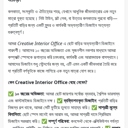
কলকাতা, সংস্কৃতি ও ঐতিহ্যের শহর, যেখানে আধুনিক জীবনযাত্রার এক নতুন
মাত্রা যুক্ত হয়েছে। নিউ টাউন, সল্ট লেক, বা উত্তর কলকাতার পুরনো বাড়ি—
প্রতিটি বাড়ির জন্য একটি সুন্দর ও কার্যকরী অভ্যন্তরীণ ডিজাইন অত্যন্ত
গুরুত্বপূর্ণ।
আমরা
Creative Interior Office
এ ছোট বাড়ির অভ্যন্তরীণ ডিজাইনে
পারদর্শী। আমাদের ১০ বছরের অভিজ্ঞতা এবং সৃজনশীল নকশার মাধ্যমে আমরা
কম্প্যাক্ট স্পেসকে রূপান্তর করি চমৎকার, কার্যকরী এবং আরামদায়ক বাসস্থানে।
আমাদের ডিজাইন শুধু সৌন্দর্যের জন্য নয়, এটি এমন একটি জীবনধারা তৈরি করে
যা প্রতিটি বর্গফুটকে কাজে লাগিয়ে এক নতুন মাত্রা যোগ করে।
কেন Creative Interior Office বেছে নেবেন?
✅
১০ বছরের অভিজ্ঞতা
: আমরা ছোট জায়গার সর্বোচ্চ ব্যবহার, শৈল্পিক ভারসাম্য
এবং কাস্টমাইজড ডিজাইনে দক্ষ। ✅
ব্যক্তিগতকৃত ডিজাইন
: প্রতিটি বাড়ির
নিজস্ব গল্প থাকে, আমরা সেটি ফুটিয়ে তুলতে সাহায্য করি। ✅
সাশ্রয়ী মূল্যে
বিলাসিতা
: ছোট স্পেস মানেই কম আরাম নয়, আমরা সাশ্রয়ী দামে প্রিমিয়াম
ডিজাইন সরবরাহ করি। ✅
সম্পূর্ণ পরিষেবা
: কনসেপ্ট থেকে এক্সিকিউশন পর্যন্ত
—ফার্নিচার, লাইটিং, রঙ নির্বাচন এবং ডেকর সবকিছু আমরা সামলাই। ✅
সমগ্র