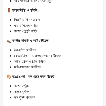
স্মার্ট লেআউট ও কম মেইনটেন্যান্স
🚪
ফলস সিলিং ও লাইটিং
পিওপি ও জিপসাম ছাদ
কভ ও রিসেস লাইটিং
বাজেট পেন্ডেন্ট লাইট
👞
কাস্টম আসবাব ও স্মার্ট স্টোরেজ
ইন-হাউস ফার্নিচার
বেডের নিচে, দেওয়ালের পেছনে স্টোরেজ
স্টাডি টেবিল ও টিভি ইউনিট
মাল্টি-ফাংশনাল ফার্নিচার
🎨
রঙের খেলা – কম খরচে দারুণ ইফেক্ট
বাজেট পেইন্ট
কালার ব্লকিং
মুড বুস্টিং প্যালেট