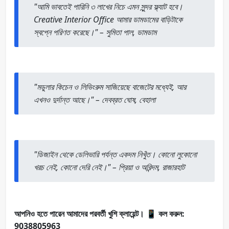
"আমি ভাবতেই পারিনি ৩ লাখের নিচে এমন সুন্দর ফ্ল্যাট হবে।
Creative Interior Office আমার ডামডামের বাড়িটাকে
স্বপ্নে পরিণত করেছে।" – সুমিতা পাল, ডামডাম
"মডুলার কিচেন ও লিভিংরুম সাজিয়েছে বাজেটের মধ্যেই, আর
এখনও দুর্দান্ত আছে।" – দেবব্রত ঘোষ, বেহালা
"ডিজাইন থেকে ডেলিভারি পর্যন্ত একদম নিখুঁত। কোনো লুকোনো
খরচ নেই, কোনো দেরি নেই।" – প্রিয়া ও অরিন্দম, রাজারহাট
আপনিও হতে পারেন আমাদের পরবর্তী খুশি ক্লায়েন্ট। 📱 কল করুন:
9038805963