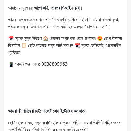
আমাদের মূলমন্ত্র:
আগে শুনি, তারপর ডিজাইন করি।
আমরা অপ্রয়োজনীয় খরচ বা দামি সামগ্রী চাপিয়ে দিই না। আমরা বাজেট বুঝে,
প্রয়োজন বুঝে ডিজাইন করি – যাতে ঘরটা হয় একদম "আপনার মতো"।
📅 স্বচ্ছ মূল্য নির্ধারণ 🏠 টেকসই অথচ কম খরচে উপকরণ 😍 চোখ ধাঁধানো
ডিজাইন 🪜 ছোট জায়গার জন্য স্মার্ট সমাধান 📆 দ্রুত ডেলিভারি, ঝামেলাহীন
প্রক্রিয়া
📱 আজই শুরু করুন: 9038805963
আমরা কী পরিষেবা দিই: বাজেট হোম ইন্টেরিয়র কলকাতা
ছোট হোক বা বড়, নতুন ফ্ল্যাট হোক বা পুরনো বাড়ি – আমরা প্রতিটি বাড়ির জন্য
সম্পূর্ণ ইন্টেরিয়র সলিউশন দিই, একদম বাজেটের মধ্যেই।