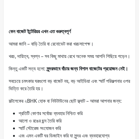
কেন বাজেট ইন্টেরিয়র এখন এত গুরুত্বপূর্ণ
আমরা জানি – বাড়ি তৈরি বা রেনোভেট করা খরচসাপেক্ষ।
খরচ, দায়িত্ব, স্বপ্ন – সব কিছু মাথায় রেখে অনেক সময় আপনি পিছিয়ে পড়েন।
কিন্তু একটি সত্য হলো:
সুন্দরভাবে বাঁচার জন্য বিশাল বাজেটের প্রয়োজন নেই।
সবচেয়ে চমৎকার ঘরগুলো বড় বাজেট নয়, বড় আইডিয়া এবং স্মার্ট পরিকল্পনার ওপর
ভিত্তি করে তৈরি হয়।
সল্টলেকের ২BHK হোক বা নিউটাউনের ছোট ফ্ল্যাট – আমরা আপনার জন্য:
প্রতিটি কোণার সর্বোচ্চ ব্যবহার নিশ্চিত করি
আলো ও রঙের ছন্দ তৈরি করি
স্মার্ট স্টোরেজ সংযোজন করি
এবং এমন একটি ঘর ডিজাইন করি যা সুন্দর এবং ব্যবহারযোগ্য