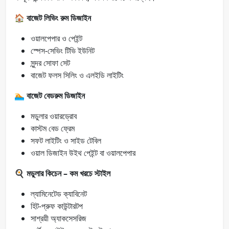
🏠
বাজেট লিভিং রুম ডিজাইন
ওয়ালপেপার ও পেইন্ট
স্পেস-সেভিং টিভি ইউনিট
সুন্দর সোফা সেট
বাজেট ফলস সিলিং ও এলইডি লাইটিং
🏊
বাজেট বেডরুম ডিজাইন
মডুলার ওয়ারড্রোব
কাস্টম বেড ফ্রেম
সফট লাইটিং ও সাইড টেবিল
ওয়াল ডিজাইন উইথ পেইন্ট বা ওয়ালপেপার
🍳
মডুলার কিচেন – কম খরচে স্টাইল
ল্যামিনেটেড ক্যাবিনেট
হিট-প্রুফ কাউন্টারটপ
সাশ্রয়ী অ্যাকসেসরিজ