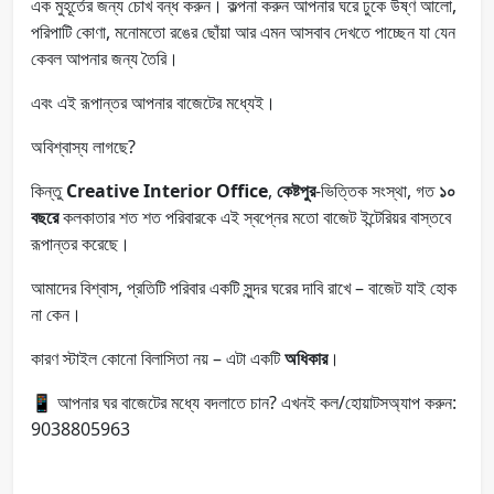
এক মুহূর্তের জন্য চোখ বন্ধ করুন। কল্পনা করুন আপনার ঘরে ঢুকে উষ্ণ আলো,
পরিপাটি কোণা, মনোমতো রঙের ছোঁয়া আর এমন আসবাব দেখতে পাচ্ছেন যা যেন
কেবল আপনার জন্য তৈরি।
এবং এই রূপান্তর আপনার বাজেটের মধ্যেই।
অবিশ্বাস্য লাগছে?
কিন্তু
Creative Interior Office
,
কেষ্টপুর
-ভিত্তিক সংস্থা, গত
১০
বছরে
কলকাতার শত শত পরিবারকে এই স্বপ্নের মতো বাজেট ইন্টেরিয়র বাস্তবে
রূপান্তর করেছে।
আমাদের বিশ্বাস, প্রতিটি পরিবার একটি সুন্দর ঘরের দাবি রাখে – বাজেট যাই হোক
না কেন।
কারণ স্টাইল কোনো বিলাসিতা নয় – এটা একটি
অধিকার
।
📱 আপনার ঘর বাজেটের মধ্যে বদলাতে চান? এখনই কল/হোয়াটসঅ্যাপ করুন:
9038805963